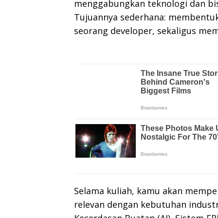
menggabungkan teknologi dan bisn
Tujuannya sederhana: membentuk l
seorang developer, sekaligus mem
Selama kuliah, kamu akan mempela
relevan dengan kebutuhan industri
Kecerdasan Buatan (AI), Sistem E