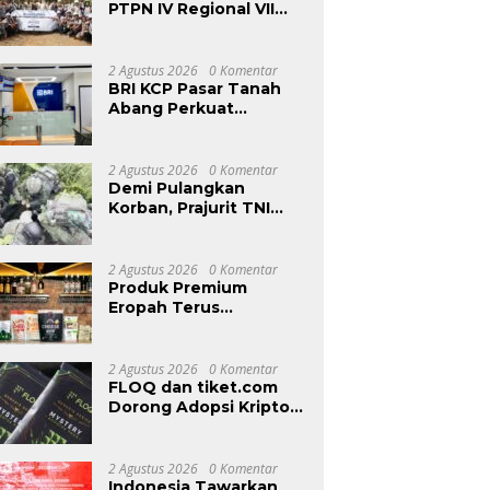
PTPN IV Regional VII
Dukung Peningkatan
Kompetensi Aparatur
Perkebunan Lewat
2 Agustus 2026
0 Komentar
Pelatihan Avenza Maps
BRI KCP Pasar Tanah
di Way Kanan
Abang Perkuat
Layanan Perbankan
bagi Pelaku Usaha dan
Pengunjung Pusat
2 Agustus 2026
0 Komentar
Grosir Terbesar di
Demi Pulangkan
Indonesia
Korban, Prajurit TNI
Terobos Medan
Ekstrem dan Hadapi
Hujan Peluru OPM di
2 Agustus 2026
0 Komentar
Yahukimo
Produk Premium
Eropah Terus
Memperkukuh
Kehadiran di Malaysia
Melalui MIFB 2026 dan
2 Agustus 2026
0 Komentar
Majlis Makan Malam
FLOQ dan tiket.com
B2B
Dorong Adopsi Kripto
Lewat Reward
Perjalanan
2 Agustus 2026
0 Komentar
Indonesia Tawarkan