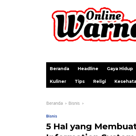
p
Beranda
Headline
Gaya Hidup
Kuliner
Tips
Religi
Kesehat
Beranda
Bisnis
Bisnis
5 Hal yang Membuat