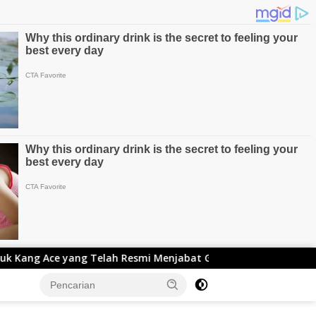
 Telah Resmi Menjabat Gubernur Lemhanas
Adnan Rust