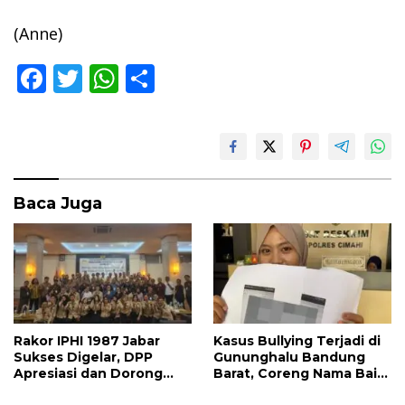
(Anne)
F
T
W
S
ac
w
h
h
e
itt
at
ar
b
er
s
e
o
A
Baca Juga
o
p
k
p
Rakor IPHI 1987 Jabar
Kasus Bullying Terjadi di
Sukses Digelar, DPP
Gununghalu Bandung
Apresiasi dan Dorong
Barat, Coreng Nama Baik
Peran Strategis Advokat
Keluarga