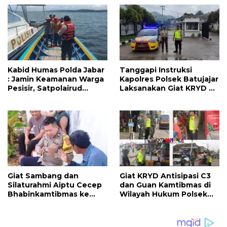
untuk Rakyat
Kabid Humas Polda Jabar
Tanggapi Instruksi
: Jamin Keamanan Warga
Kapolres Polsek Batujajar
Pesisir, Satpolairud
Laksanakan Giat KRYD di
Gencar Lakukan Patroli
wilayah Hukumnya
Giat Sambang dan
Giat KRYD Antisipasi C3
Silaturahmi Aiptu Cecep
dan Guan Kamtibmas di
Bhabinkamtibmas ke
Wilayah Hukum Polsek
warga Desa Batujajar
Batujajar
Timur.