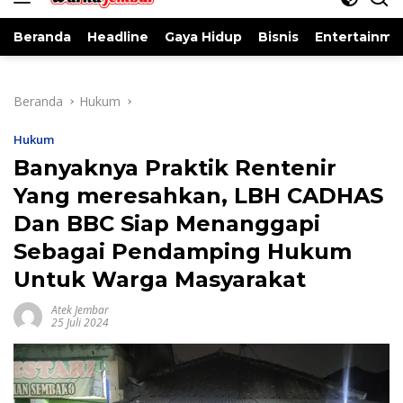
Beranda
Headline
Gaya Hidup
Bisnis
Entertainme
Beranda
Hukum
Hukum
Banyaknya Praktik Rentenir
Yang meresahkan, LBH CADHAS
Dan BBC Siap Menanggapi
Sebagai Pendamping Hukum
Untuk Warga Masyarakat
Atek Jembar
25 Juli 2024