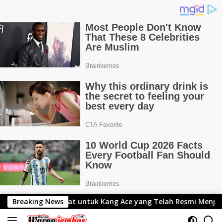
Langsung
ng Ace yang Telah Resmi Menjabat Gubernur Lemhanas
Breaking News
ke
konten