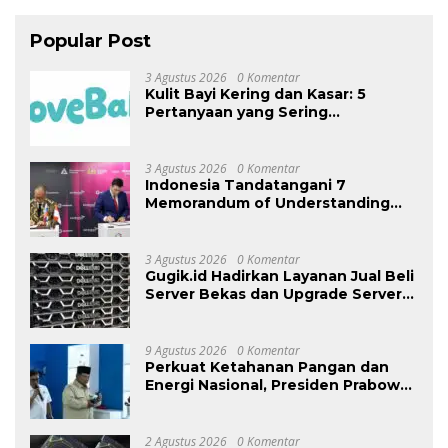
Popular Post
3 Agustus 2026
0 Komentar
Kulit Bayi Kering dan Kasar: 5
Pertanyaan yang Sering
Ditanyakan Orang Tua
3 Agustus 2026
0 Komentar
Indonesia Tandatangani 7
Memorandum of Understanding
(MoU) pada INNOPROM 2026 untuk
Tembus Pasar Eurasia
3 Agustus 2026
0 Komentar
Gugik.id Hadirkan Layanan Jual Beli
Server Bekas dan Upgrade Server
untuk Optimalkan Investasi IT
9 Agustus 2026
0 Komentar
Perkuat Ketahanan Pangan dan
Energi Nasional, Presiden Prabowo
Tinjau Hilirisasi Bioetanol PTPN I
(Persero), Subholding Perkebunan
Nusantara
2 Agustus 2026
0 Komentar