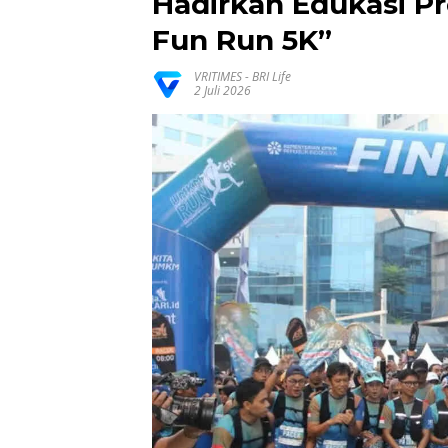
Hadirkan Edukasi P
Fun Run 5K”
VRITIMES
-
BRI Life
2 Juli 2026