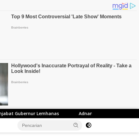
r Lemhanas
Adnan Rustandi Kader PKS di Lantik Menj