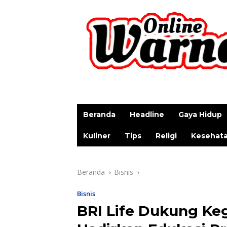
p
Beranda
Headline
Gaya Hidup
Kuliner
Tips
Religi
Kesehat
Beranda
Bisnis
Bisnis
BRI Life Dukung K