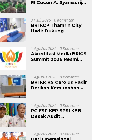
RI Cucun A. Syamsurijal
di Bandung Barat,
Tegaskan PKB Hadir
Setiap Saat dan
31 Juli 2026
0 Komentar
Targetkan 1.000
BRI KCP Thamrin City
Program Bedah Rumah
Hadir Dukung
Kebutuhan Perbankan
Tenant, Pengelola, dan
Pengunjung Pusat
1 Agustus 2026
0 Komentar
Perdagangan Jakarta
Akreditasi Media BRICS
Pusat
Summit 2026 Resmi
Dibuka, Pendaftaran
Hingga 31 Agustus
1 Agustus 2026
0 Komentar
BRI KK RS Carolus Hadir
Berikan Kemudahan
Layanan Perbankan
bagi Civitas Rumah
Sakit dan Masyarakat
1 Agustus 2026
0 Komentar
PC FSP KEP SPSI KBB
Desak Audit
Menyeluruh Pasca
Sidak KDM, Jangan Ada
Perusahaan Kebal dari
1 Agustus 2026
0 Komentar
Penegakan Hukum
Dari Operasional