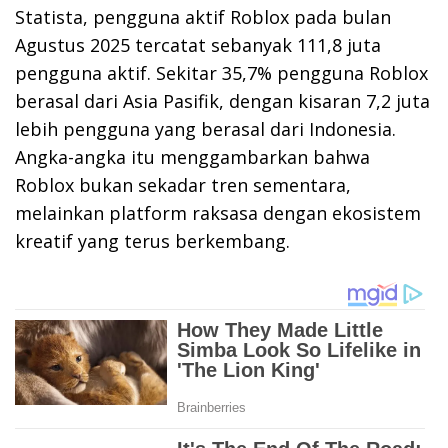
Statista, pengguna aktif Roblox pada bulan
Agustus 2025 tercatat sebanyak 111,8 juta
pengguna aktif. Sekitar 35,7% pengguna Roblox
berasal dari Asia Pasifik, dengan kisaran 7,2 juta
lebih pengguna yang berasal dari Indonesia.
Angka-angka itu menggambarkan bahwa
Roblox bukan sekadar tren sementara,
melainkan platform raksasa dengan ekosistem
kreatif yang terus berkembang.