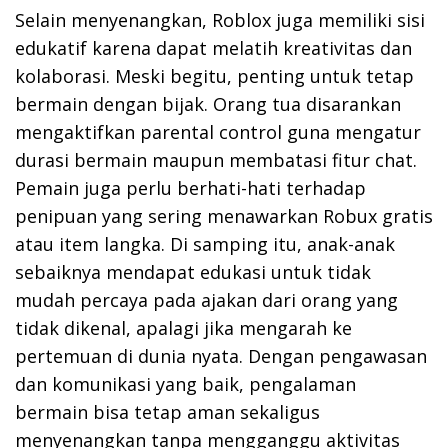
Selain menyenangkan, Roblox juga memiliki sisi
edukatif karena dapat melatih kreativitas dan
kolaborasi. Meski begitu, penting untuk tetap
bermain dengan bijak. Orang tua disarankan
mengaktifkan parental control guna mengatur
durasi bermain maupun membatasi fitur chat.
Pemain juga perlu berhati-hati terhadap
penipuan yang sering menawarkan Robux gratis
atau item langka. Di samping itu, anak-anak
sebaiknya mendapat edukasi untuk tidak
mudah percaya pada ajakan dari orang yang
tidak dikenal, apalagi jika mengarah ke
pertemuan di dunia nyata. Dengan pengawasan
dan komunikasi yang baik, pengalaman
bermain bisa tetap aman sekaligus
menyenangkan tanpa mengganggu aktivitas