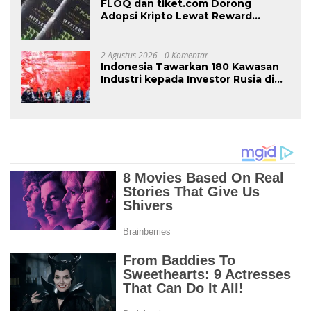
FLOQ dan tiket.com Dorong
Adopsi Kripto Lewat Reward
Perjalanan
2 Agustus 2026
0 Komentar
Indonesia Tawarkan 180 Kawasan
Industri kepada Investor Rusia di
INNOPROM 2026