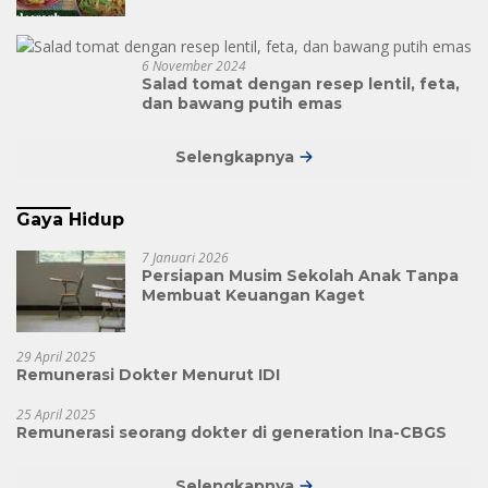
6 November 2024
Salad tomat dengan resep lentil, feta,
dan bawang putih emas
Selengkapnya
Gaya Hidup
7 Januari 2026
Persiapan Musim Sekolah Anak Tanpa
Membuat Keuangan Kaget
29 April 2025
Remunerasi Dokter Menurut IDI
25 April 2025
Remunerasi seorang dokter di generation Ina-CBGS
Selengkapnya