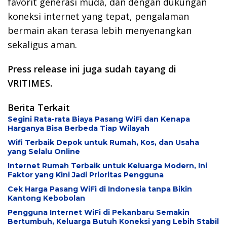
favorit generasi muda, dan dengan dukungan
koneksi internet yang tepat, pengalaman
bermain akan terasa lebih menyenangkan
sekaligus aman.
Press release ini juga sudah tayang di
VRITIMES.
Berita Terkait
Segini Rata-rata Biaya Pasang WiFi dan Kenapa
Harganya Bisa Berbeda Tiap Wilayah
Wifi Terbaik Depok untuk Rumah, Kos, dan Usaha
yang Selalu Online
Internet Rumah Terbaik untuk Keluarga Modern, Ini
Faktor yang Kini Jadi Prioritas Pengguna
Cek Harga Pasang WiFi di Indonesia tanpa Bikin
Kantong Kebobolan
Pengguna Internet WiFi di Pekanbaru Semakin
Bertumbuh, Keluarga Butuh Koneksi yang Lebih Stabil