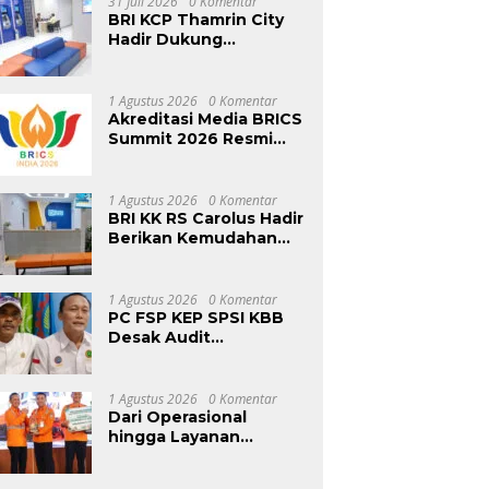
31 Juli 2026
0 Komentar
Targetkan 1.000
BRI KCP Thamrin City
Program Bedah Rumah
Hadir Dukung
Kebutuhan Perbankan
Tenant, Pengelola, dan
Pengunjung Pusat
1 Agustus 2026
0 Komentar
Perdagangan Jakarta
Akreditasi Media BRICS
Pusat
Summit 2026 Resmi
Dibuka, Pendaftaran
Hingga 31 Agustus
1 Agustus 2026
0 Komentar
BRI KK RS Carolus Hadir
Berikan Kemudahan
Layanan Perbankan
bagi Civitas Rumah
Sakit dan Masyarakat
1 Agustus 2026
0 Komentar
PC FSP KEP SPSI KBB
Desak Audit
Menyeluruh Pasca
Sidak KDM, Jangan Ada
Perusahaan Kebal dari
1 Agustus 2026
0 Komentar
Penegakan Hukum
Dari Operasional
Ketenagakerjaan”
hingga Layanan
Pelanggan, KAI Logistik
Hadirkan Logistik yang