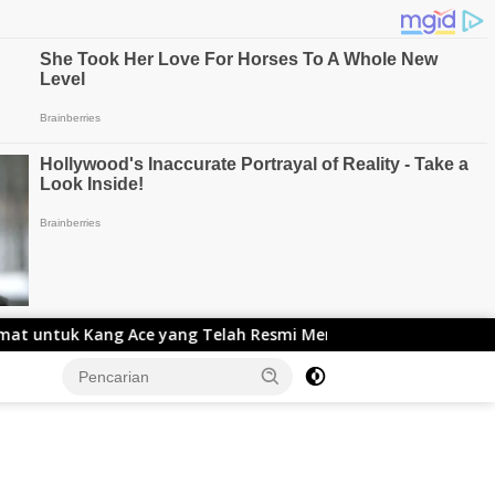
ce yang Telah Resmi Menjabat Gubernur Lemhanas
Adn