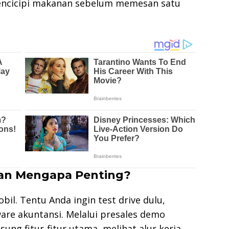
 mencicipi makanan sebelum memesan satu
dan Mengapa Penting?
il. Tentu Anda ingin test drive dulu,
re akuntansi. Melalui presales demo
ung fitur-fitur utama, melihat alur kerja