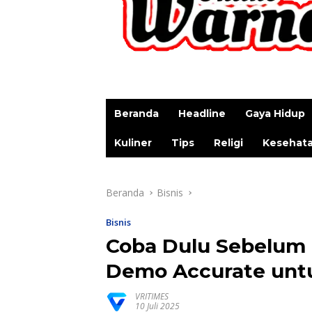
p
Beranda
Headline
Gaya Hidup
Kuliner
Tips
Religi
Kesehat
Beranda
Bisnis
Bisnis
Coba Dulu Sebelum 
Demo Accurate unt
VRITIMES
10 Juli 2025