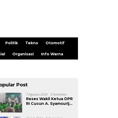
Politik
Tekno
Otomotif
ial
Organisasi
Info Warna
opular Post
7 Agustus 2026
0 Komentar
Reses Wakil Ketua DPR
RI Cucun A. Syamsurijal
di Bandung Barat,
Tegaskan PKB Hadir
Setiap Saat dan