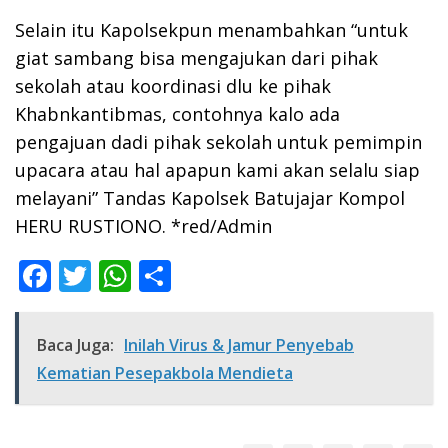
Selain itu Kapolsekpun menambahkan “untuk
giat sambang bisa mengajukan dari pihak
sekolah atau koordinasi dlu ke pihak
Khabnkantibmas, contohnya kalo ada
pengajuan dadi pihak sekolah untuk pemimpin
upacara atau hal apapun kami akan selalu siap
melayani” Tandas Kapolsek Batujajar Kompol
HERU RUSTIONO. *red/Admin
F
T
W
S
ac
w
h
h
e
itt
at
ar
Baca Juga:
Inilah Virus & Jamur Penyebab
b
er
s
e
Kematian Pesepakbola Mendieta
o
A
o
p