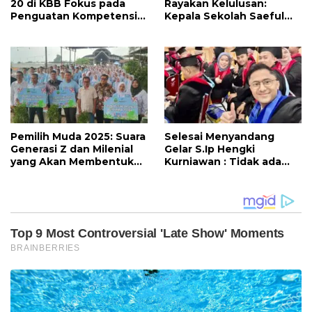
20 di KBB Fokus pada
Rayakan Kelulusan:
Penguatan Kompetensi
Kepala Sekolah Saeful
dan Advokasi Guru PAUD
Hayat Beri Pesan
Menyentuh untuk Masa
Depan
Pemilih Muda 2025: Suara
Selesai Menyandang
Generasi Z dan Milenial
Gelar S.Ip Hengki
yang Akan Membentuk
Kurniawan : Tidak ada
Masa Depan Indonesia
Kata Terlambat untuk
Tetap Belajar