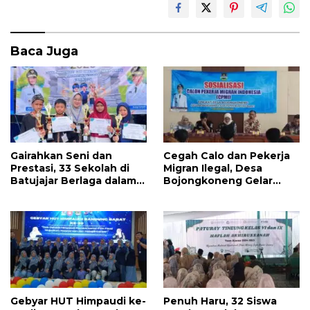
k
p
Baca Juga
Gairahkan Seni dan
Cegah Calo dan Pekerja
Prestasi, 33 Sekolah di
Migran Ilegal, Desa
Batujajar Berlaga dalam
Bojongkoneng Gelar
Ajang Pendidikan
Sosialisasi CPMI, Kades
Terpadu
Tarmaya: Warga Harus
Lewat Jalur Resmi
Gebyar HUT Himpaudi ke-
Penuh Haru, 32 Siswa