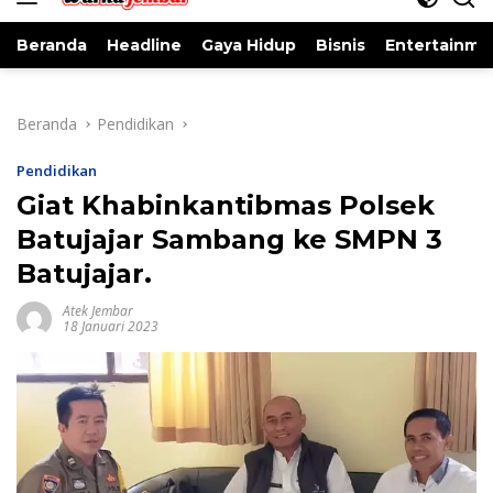
Beranda
Headline
Gaya Hidup
Bisnis
Entertainme
Beranda
Pendidikan
Pendidikan
Giat Khabinkantibmas Polsek
Batujajar Sambang ke SMPN 3
Batujajar.
Atek Jembar
18 Januari 2023