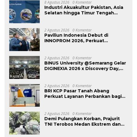
8 Agustus 2026
0 Komentar
Industri Akuakultur Pakistan, Asia
Selatan hingga Timur Tengah
Bersiap Terapkan Solusi
Terlengkap dari Indonesia
2 Agustus 2026
0 Komentar
Paviliun Indonesia Debut di
INNOPROM 2026, Perkuat
Diplomasi Industri di Pasar Rusia
dan Eurasia
2 Agustus 2026
0 Komentar
BINUS University @Semarang Gelar
DIGINEXIA 2026 x Discovery Day,
Kenalkan Dunia Perkuliahan Digital
Sejak Dini
2 Agustus 2026
0 Komentar
BRI KCP Pasar Tanah Abang
Perkuat Layanan Perbankan bagi
Pelaku Usaha dan Pengunjung
Pusat Grosir Terbesar di Indonesia
2 Agustus 2026
0 Komentar
Demi Pulangkan Korban, Prajurit
TNI Terobos Medan Ekstrem dan
Hadapi Hujan Peluru OPM di
Yahukimo