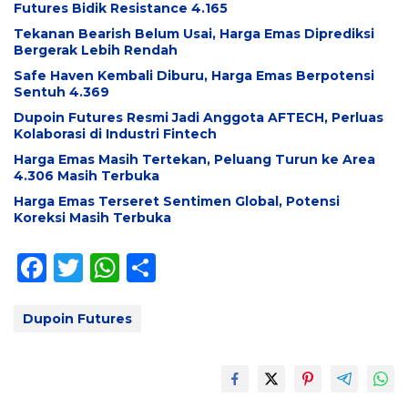
Futures Bidik Resistance 4.165
Tekanan Bearish Belum Usai, Harga Emas Diprediksi
Bergerak Lebih Rendah
Safe Haven Kembali Diburu, Harga Emas Berpotensi
Sentuh 4.369
Dupoin Futures Resmi Jadi Anggota AFTECH, Perluas
Kolaborasi di Industri Fintech
Harga Emas Masih Tertekan, Peluang Turun ke Area
4.306 Masih Terbuka
Harga Emas Terseret Sentimen Global, Potensi
Koreksi Masih Terbuka
F
T
W
S
ac
w
h
h
e
itt
at
ar
Dupoin Futures
b
er
s
e
o
A