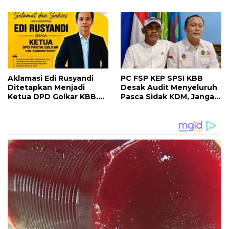
Peluang Inovasi Pangan
Segera Menyelesaikan
Berkelanjutan
Polemik
Aklamasi Edi Rusyandi
PC FSP KEP SPSI KBB
Ditetapkan Menjadi
Desak Audit Menyeluruh
Ketua DPD Golkar KBB.
Pasca Sidak KDM, Jangan
Siap Meningkatkan Kursi
Ada Perusahaan Kebal
Legislatif
dari Penegakan Hukum
Ketenagakerjaan”