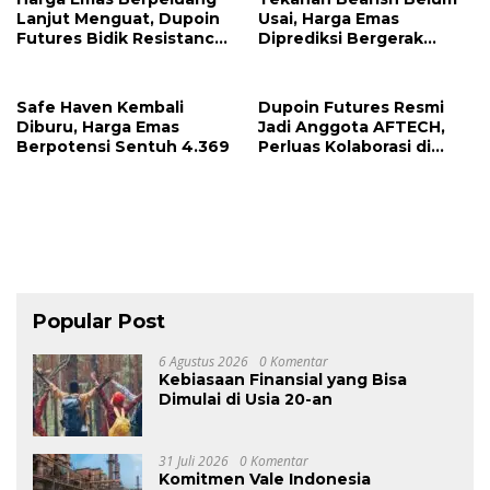
Lanjut Menguat, Dupoin
Usai, Harga Emas
Futures Bidik Resistance
Diprediksi Bergerak
4.165
Lebih Rendah
Safe Haven Kembali
Dupoin Futures Resmi
Diburu, Harga Emas
Jadi Anggota AFTECH,
Berpotensi Sentuh 4.369
Perluas Kolaborasi di
Industri Fintech
Popular Post
6 Agustus 2026
0 Komentar
Kebiasaan Finansial yang Bisa
Dimulai di Usia 20-an
31 Juli 2026
0 Komentar
Komitmen Vale Indonesia