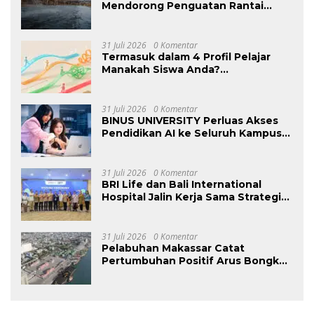
Mendorong Penguatan Rantai
Pasok Ekosistem Kendaraan Listrik
Nasional
31 Juli 2026
0 Komentar
Termasuk dalam 4 Profil Pelajar
Manakah Siswa Anda?
Mengungkap Perilaku Tersembunyi
Saat Ujian Melalui Data Digital
31 Juli 2026
0 Komentar
BINUS UNIVERSITY Perluas Akses
Pendidikan AI ke Seluruh Kampus
di Indonesia untuk Siapkan Talenta
Digital Masa Depan
31 Juli 2026
0 Komentar
BRI Life dan Bali International
Hospital Jalin Kerja Sama Strategis
Guna Perkuat Layanan dan
Mendorong Pertumbuhan Bisnis
31 Juli 2026
0 Komentar
Pelabuhan Makassar Catat
Pertumbuhan Positif Arus Bongkar
Muat pada Semester I – 2026