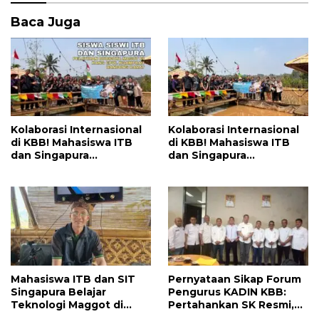
o
p
k
p
Baca Juga
Kolaborasi Internasional
Kolaborasi Internasional
di KBB! Mahasiswa ITB
di KBB! Mahasiswa ITB
dan Singapura
dan Singapura
Kembangkan Inovasi
Kembangkan Inovasi
Maggot untuk Pangan,
Maggot untuk Pangan,
Energi, dan Lingkungan
Energi, dan Lingkungan
Mahasiswa ITB dan SIT
Pernyataan Sikap Forum
Singapura Belajar
Pengurus KADIN KBB:
Teknologi Maggot di
Pertahankan SK Resmi,
Bandung Barat, Buka
Minta KADIN Pusat