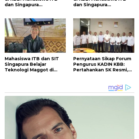
dan Singapura
dan Singapura
Kembangkan Inovasi
Kembangkan Inovasi
Maggot untuk Pangan,
Maggot untuk Pangan,
Energi, dan Lingkungan
Energi, dan Lingkungan
Mahasiswa ITB dan SIT
Pernyataan Sikap Forum
Singapura Belajar
Pengurus KADIN KBB:
Teknologi Maggot di
Pertahankan SK Resmi,
Bandung Barat, Buka
Minta KADIN Pusat
Peluang Inovasi Pangan
Segera Menyelesaikan
Berkelanjutan
Polemik