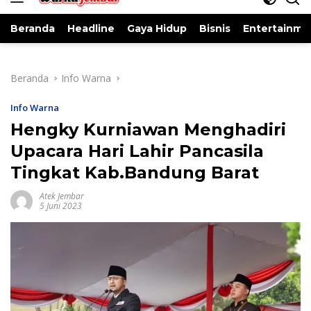
Beranda
Headline
Gaya Hidup
Bisnis
Entertainme
Beranda
Info Warna
Info Warna
Hengky Kurniawan Menghadiri
Upacara Hari Lahir Pancasila
Tingkat Kab.Bandung Barat
Atek Jembar
5 Juni 2023