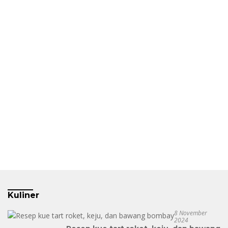
Kuliner
8 November
2024