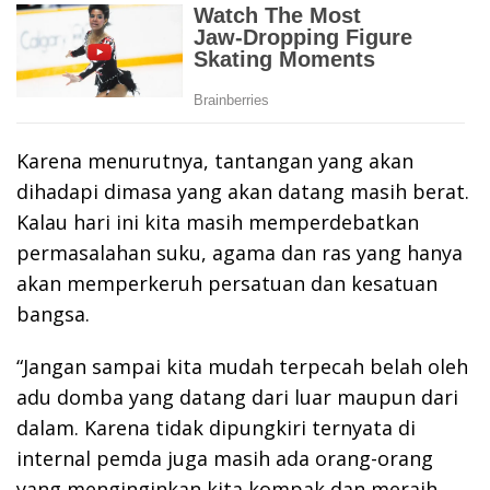
Karena menurutnya, tantangan yang akan
dihadapi dimasa yang akan datang masih berat.
Kalau hari ini kita masih memperdebatkan
permasalahan suku, agama dan ras yang hanya
akan memperkeruh persatuan dan kesatuan
bangsa.
“Jangan sampai kita mudah terpecah belah oleh
adu domba yang datang dari luar maupun dari
dalam. Karena tidak dipungkiri ternyata di
internal pemda juga masih ada orang-orang
yang menginginkan kita kompak dan meraih