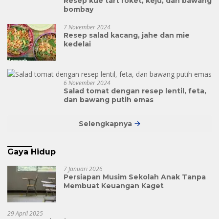
Resep kue tart roket, keju, dan bawang
bombay
7 November 2024
Resep salad kacang, jahe dan mie
kedelai
6 November 2024
Salad tomat dengan resep lentil, feta,
dan bawang putih emas
Selengkapnya
Gaya Hidup
7 Januari 2026
Persiapan Musim Sekolah Anak Tanpa
Membuat Keuangan Kaget
29 April 2025