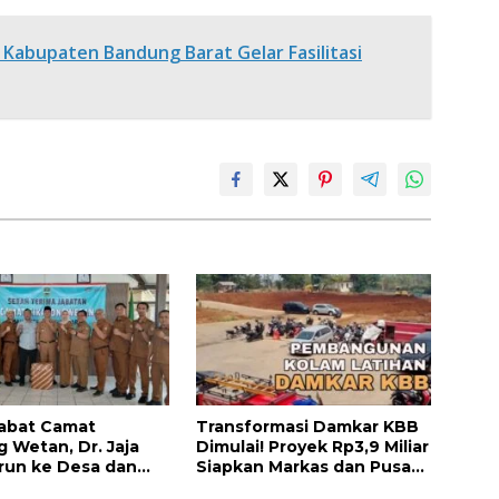
Kabupaten Bandung Barat Gelar Fasilitasi
abat Camat
Transformasi Damkar KBB
g Wetan, Dr. Jaja
Dimulai! Proyek Rp3,9 Miliar
run ke Desa dan
Siapkan Markas dan Pusat
Kolaborasi Demi
Pelatihan Modern