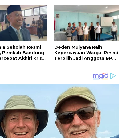
 Barat yang Lebih
ala Sekolah Resmi
Deden Mulyana Raih
k, Pemkab Bandung
Kepercayaan Warga, Resmi
rcepat Akhiri Krisis
Terpilih Jadi Anggota BPD
mpinan di Sekolah
Desa Ciburuy Periode
2026–2034