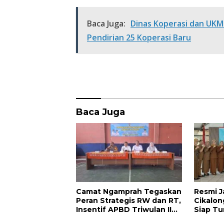
ac
w
h
h
e
itt
at
ar
Baca Juga:
Dinas Koperasi dan UKM 
b
er
s
e
Pendirian 25 Koperasi Baru
o
A
o
p
k
p
Baca Juga
Camat Ngamprah Tegaskan
Resmi J
Peran Strategis RW dan RT,
Cikalon
Insentif APBD Triwulan II
Siap Tu
Jadi Penyemangat
Bangun 