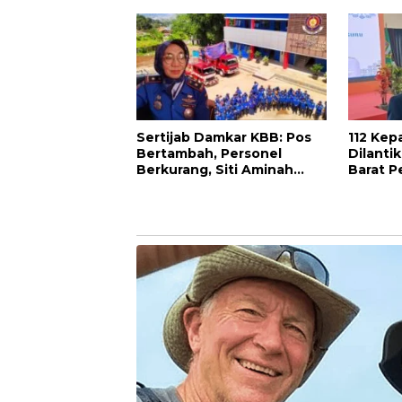
Pengabdian
Bandung
Maju
Sertijab Damkar KBB: Pos
112 Kep
Bertambah, Personel
Dilanti
Berkurang, Siti Aminah
Barat Pe
Soroti Beratnya Tugas
Kepemi
Pemadam di Musim
Kemarau