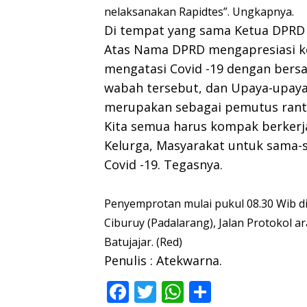
nelaksanakan Rapidtes”. Ungkapnya.
Di tempat yang sama Ketua DPRD
Atas Nama DPRD mengapresiasi ke
mengatasi Covid -19 dengan ber
wabah tersebut, dan Upaya-upaya 
merupakan sebagai pemutus ranta
Kita semua harus kompak berker
Kelurga, Masyarakat untuk sama-
Covid -19. Tegasnya.
Penyemprotan mulai pukul 08.30 Wib di
Ciburuy (Padalarang), Jalan Protokol 
Batujajar. (Red)
Penulis : Atekwarna.
F
T
W
S