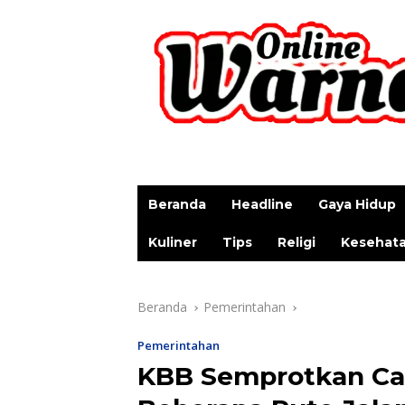
p
Beranda
Headline
Gaya Hidup
Kuliner
Tips
Religi
Kesehat
Beranda
Pemerintahan
Pemerintahan
KBB Semprotkan Cai