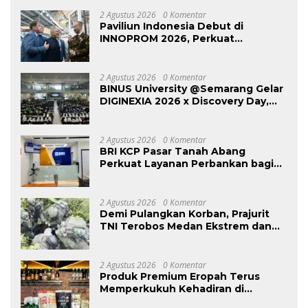
2 Agustus 2026
0 Komentar
Paviliun Indonesia Debut di
INNOPROM 2026, Perkuat
Diplomasi Industri di Pasar Rusia
dan Eurasia
2 Agustus 2026
0 Komentar
BINUS University @Semarang Gelar
DIGINEXIA 2026 x Discovery Day,
Kenalkan Dunia Perkuliahan Digital
Sejak Dini
2 Agustus 2026
0 Komentar
BRI KCP Pasar Tanah Abang
Perkuat Layanan Perbankan bagi
Pelaku Usaha dan Pengunjung
Pusat Grosir Terbesar di Indonesia
2 Agustus 2026
0 Komentar
Demi Pulangkan Korban, Prajurit
TNI Terobos Medan Ekstrem dan
Hadapi Hujan Peluru OPM di
Yahukimo
2 Agustus 2026
0 Komentar
Produk Premium Eropah Terus
Memperkukuh Kehadiran di
Malaysia Melalui MIFB 2026 dan