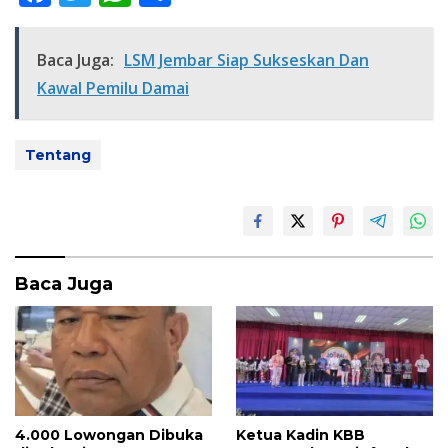
ac
w
h
h
e
itt
at
ar
Baca Juga:
LSM Jembar Siap Sukseskan Dan
b
er
s
e
Kawal Pemilu Damai
o
A
o
p
Tentang
k
p
Baca Juga
4.000 Lowongan Dibuka
Ketua Kadin KBB