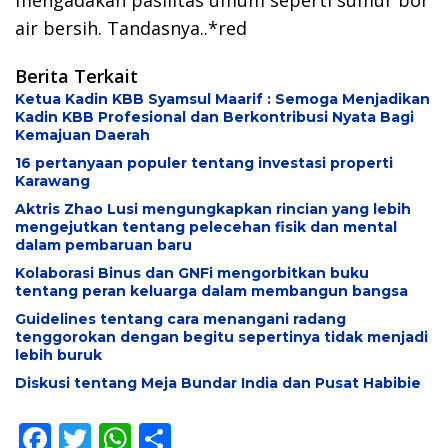
mengadakan pasilitas umum seperti sumur bor
air bersih. Tandasnya..*red
Berita Terkait
Ketua Kadin KBB Syamsul Maarif : Semoga Menjadikan
Kadin KBB Profesional dan Berkontribusi Nyata Bagi
Kemajuan Daerah
16 pertanyaan populer tentang investasi properti
Karawang
Aktris Zhao Lusi mengungkapkan rincian yang lebih
mengejutkan tentang pelecehan fisik dan mental
dalam pembaruan baru
Kolaborasi Binus dan GNFi mengorbitkan buku
tentang peran keluarga dalam membangun bangsa
Guidelines tentang cara menangani radang
tenggorokan dengan begitu sepertinya tidak menjadi
lebih buruk
Diskusi tentang Meja Bundar India dan Pusat Habibie
F
T
W
S