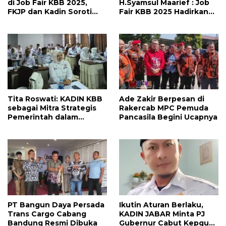
di Job Fair KBB 2025,
H.Syamsul Maarief : Job
FKJP dan Kadin Soroti
Fair KBB 2025 Hadirkan
Kondisi Industri Lesu
2.500 Lowongan Kerja,
Siap Buka Peluang Untuk
Warga Bandung Barat!
Tita Roswati: KADIN KBB
Ade Zakir Berpesan di
sebagai Mitra Strategis
Rakercab MPC Pemuda
Pemerintah dalam
Pancasila Begini Ucapnya
Pembangunan Ekonomi
Daerah
PT Bangun Daya Persada
Ikutin Aturan Berlaku,
Trans Cargo Cabang
KADIN JABAR Minta PJ
Bandung Resmi Dibuka
Gubernur Cabut Kepgub