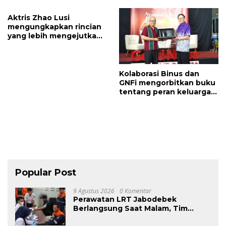
Berkontribusi Nyata Bagi
Kemajuan Daerah
Aktris Zhao Lusi
mengungkapkan rincian
yang lebih mengejutkan
tentang pelecehan fisik
dan mental dalam
pembaruan baru
Kolaborasi Binus dan
GNFi mengorbitkan buku
tentang peran keluarga
dalam membangun
bangsa
Popular Post
9 Agustus 2026
0 Komentar
Perawatan LRT Jabodebek
Berlangsung Saat Malam, Tim
Kesehatan Jaga Kondisi Petugas