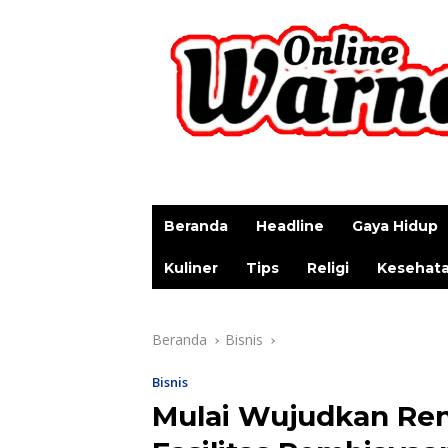
p
Beranda
Headline
Gaya Hidup
Kuliner
Tips
Religi
Kesehat
Beranda
Bisnis
Bisnis
Mulai Wujudkan Re