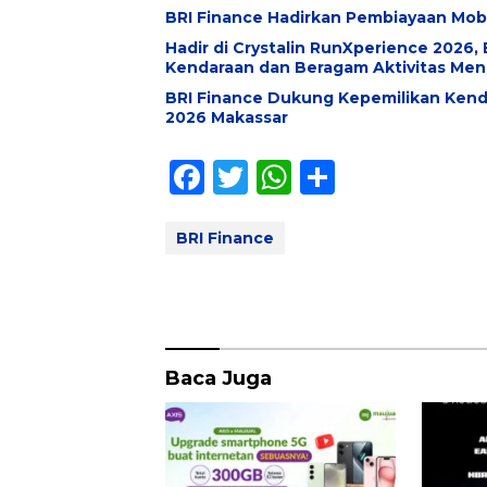
BRI Finance Hadirkan Pembiayaan Mobi
Hadir di Crystalin RunXperience 2026
Kendaraan dan Beragam Aktivitas Men
BRI Finance Dukung Kepemilikan Kenda
2026 Makassar
F
T
W
S
ac
w
h
h
e
itt
at
ar
BRI Finance
b
er
s
e
o
A
o
p
k
p
Baca Juga