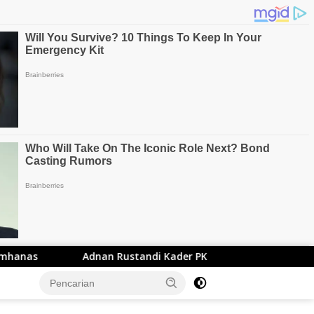
nan Rustandi Kader PKS di Lantik Menjadi Anggota DPRD Band