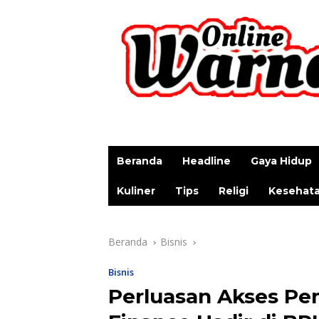
p
Beranda
Headline
Gaya Hidup
Kuliner
Tips
Religi
Kesehat
Beranda
Bisnis
Bisnis
Perluasan Akses Pem