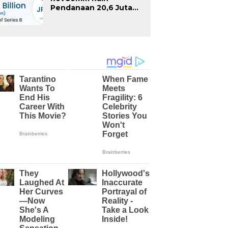
Pendanaan 20,6 Juta
Dolar AS pada First
Close Seri B, Total
Pendanaan Capai 52,8
Juta Dolar AS