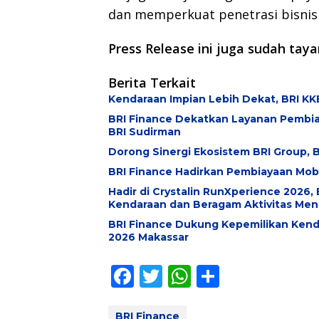
dan memperkuat penetrasi bisnis 
Press Release ini juga sudah tay
Berita Terkait
Kendaraan Impian Lebih Dekat, BRI KKB
BRI Finance Dekatkan Layanan Pembiay
BRI Sudirman
Dorong Sinergi Ekosistem BRI Group, B
BRI Finance Hadirkan Pembiayaan Mobi
Hadir di Crystalin RunXperience 2026
Kendaraan dan Beragam Aktivitas Men
BRI Finance Dukung Kepemilikan Kenda
2026 Makassar
F
T
W
S
ac
w
h
h
BRI Finance