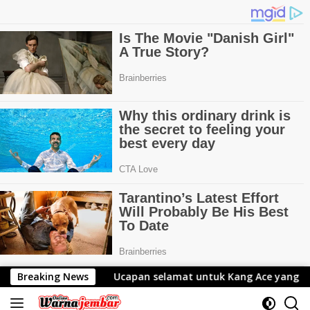
Langsung
selamat untuk Kang Ace yang Telah Resmi Menjabat Gubernur
Breaking News
ke
konten