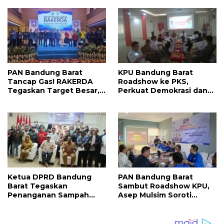
Jangan Terus Tertunda
Pembangunan Fasilitas
Voli hingga
Kesejahteraan Atlet
PAN Bandung Barat
KPU Bandung Barat
Tancap Gas! RAKERDA
Roadshow ke PKS,
Tegaskan Target Besar,
Perkuat Demokrasi dan
Perkuat Soliditas Kader
Matangkan Persiapan
dan Fokus Bantu Rakyat
Pemilu Mendatang
Ketua DPRD Bandung
PAN Bandung Barat
Barat Tegaskan
Sambut Roadshow KPU,
Penanganan Sampah
Asep Mulsim Soroti
Harus Dimulai dari
Strategi Dapil dan Target
Kesadaran Masyarakat
Pemilu 2029