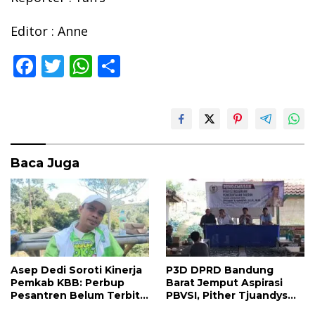
Editor : Anne
F
T
W
S
ac
w
h
h
e
itt
at
ar
b
er
s
e
o
A
Baca Juga
o
p
k
p
Asep Dedi Soroti Kinerja
P3D DPRD Bandung
Pemkab KBB: Perbup
Barat Jemput Aspirasi
Pesantren Belum Terbit,
PBVSI, Pither Tjuandys
Reformasi Birokrasi
Siap Kawal