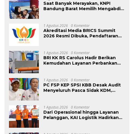
Saat Banyak Merayakan, KNPI
Bandung Barat Memilih Mengabdi:
Harlah ke-53 Dihadiri Aksi Nyata
untuk Lansia, Disabilitas, dan
Warga Kurang Mampu
1 Agustus 2026
0 Komentar
Akreditasi Media BRICS Summit
2026 Resmi Dibuka, Pendaftaran
Hingga 31 Agustus
1 Agustus 2026
0 Komentar
BRI KK RS Carolus Hadir Berikan
Kemudahan Layanan Perbankan
bagi Civitas Rumah Sakit dan
Masyarakat
1 Agustus 2026
0 Komentar
PC FSP KEP SPSI KBB Desak Audit
Menyeluruh Pasca Sidak KDM,
Jangan Ada Perusahaan Kebal dari
Penegakan Hukum
Ketenagakerjaan”
1 Agustus 2026
0 Komentar
Dari Operasional hingga Layanan
Pelanggan, KAI Logistik Hadirkan
Logistik yang Lebih Ramah
Lingkungan