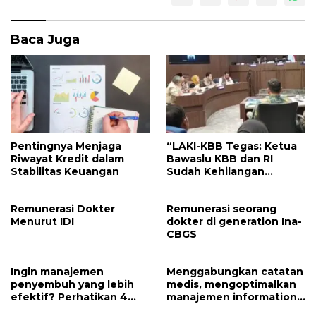
Baca Juga
Pentingnya Menjaga
“LAKI-KBB Tegas: Ketua
Riwayat Kredit dalam
Bawaslu KBB dan RI
Stabilitas Keuangan
Sudah Kehilangan
Legitimasi, DKPP Harus
Bertindak!
Remunerasi Dokter
Remunerasi seorang
Menurut IDI
dokter di generation Ina-
CBGS
Ingin manajemen
Menggabungkan catatan
penyembuh yang lebih
medis, mengoptimalkan
efektif? Perhatikan 4
manajemen information
aspek ini!
pasien