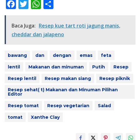
F
T
W
S
ac
w
h
h
e
itt
at
ar
Baca Juga:
Resep kue tart roti jagung manis,
b
er
s
e
cheddar dan jalapeno
o
A
o
p
bawang
dan
dengan
emas
feta
k
p
lentil
Makanan dan minuman
Putih
Resep
Resep lentil
Resep makan siang
Resep piknik
Resep sehat( t) Makanan dan Minuman Pilihan
Editor
Resep tomat
Resep vegetarian
Salad
tomat
Xanthe Clay