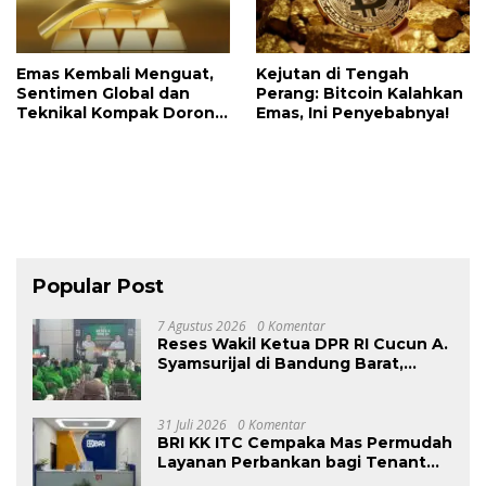
Emas Kembali Menguat,
Kejutan di Tengah
Sentimen Global dan
Perang: Bitcoin Kalahkan
Teknikal Kompak Dorong
Emas, Ini Penyebabnya!
Kenaikan
Popular Post
7 Agustus 2026
0 Komentar
Reses Wakil Ketua DPR RI Cucun A.
Syamsurijal di Bandung Barat,
Tegaskan PKB Hadir Setiap Saat
dan Targetkan 1.000 Program
Bedah Rumah
31 Juli 2026
0 Komentar
BRI KK ITC Cempaka Mas Permudah
Layanan Perbankan bagi Tenant
dan Masyarakat