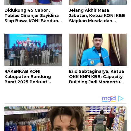
Didukung 45 Cabor ,
Jelang Akhir Masa
Tobias Ginanjar Sayidina
Jabatan, Ketua KONI KBB
Siap Bawa KONI Bandung
Siapkan Musda dan
Barat Bangkit
Regenerasi
Kepemimpinan
RAKERKAB KONI
Erid Sabtaginarya, Ketua
Kabupaten Bandung
OKK KNPI KBB: Capacity
Barat 2025 Perkuat
Building Jadi Momentum
Sinergi Pembinaan
Penguatan Pemuda
Olahraga Menuju Porprov
XV Jawa Barat 2026