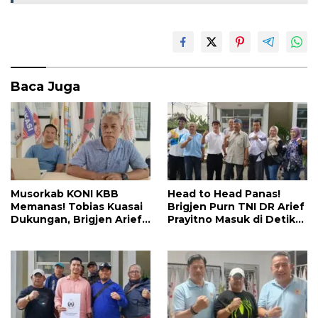
o
A
o
p
k
p
Baca Juga
Musorkab KONI KBB
Head to Head Panas!
Memanas! Tobias Kuasai
Brigjen Purn TNI DR Arief
Dukungan, Brigjen Arief
Prayitno Masuk di Detik
Datang Bawa Kejutan
Terakhir, Bursa Ketua
KONI KBB Makin Sengit