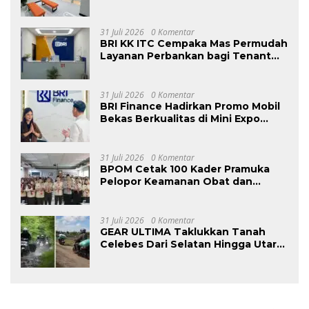
Pusat Grosir
31 Juli 2026
0 Komentar
BRI KK ITC Cempaka Mas Permudah
Layanan Perbankan bagi Tenant
dan Masyarakat
31 Juli 2026
0 Komentar
BRI Finance Hadirkan Promo Mobil
Bekas Berkualitas di Mini Expo
OLXMobbi Medan
31 Juli 2026
0 Komentar
BPOM Cetak 100 Kader Pramuka
Pelopor Keamanan Obat dan
Makanan
31 Juli 2026
0 Komentar
GEAR ULTIMA Taklukkan Tanah
Celebes Dari Selatan Hingga Utara
Sejauh 2740 KM