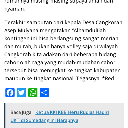
rumahnya masing-masing supaya aman dan
nyaman.
Terakhir sambutan dari kepala Desa Cangkorah
Asep Mulyana mengatakan “Alhamdulilah
kontingen ini bisa berlangsung sangat meriah
dan murah, bukan hanya volley saja di wilayah
Cangkorah kita adakan dari beberapa bidang
cabor olah raga yang mudah-mudahan cabor
tersebut bisa meningkat ke tingkat kabupaten
maupun ke tingkat nasional. Tegasnya. *Red
F
T
W
S
ac
w
h
h
e
itt
at
ar
Baca Juga:
Ketua KKI KBB Heru Rudias Hadiri
b
er
s
e
UKT di Sumedang ini Harapnya