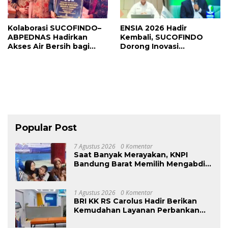
Kolaborasi SUCOFINDO–
ENSIA 2026 Hadir
ABPEDNAS Hadirkan
Kembali, SUCOFINDO
Akses Air Bersih bagi
Dorong Inovasi
Desa Pulau Semambu
Berkelanjutan dan
Kolaborasi Lintas Sektor
Hadapi Perubahan Iklim
Popular Post
7 Agustus 2026
0 Komentar
Saat Banyak Merayakan, KNPI
Bandung Barat Memilih Mengabdi:
Harlah ke-53 Dihadiri Aksi Nyata
untuk Lansia, Disabilitas, dan
Warga Kurang Mampu
1 Agustus 2026
0 Komentar
BRI KK RS Carolus Hadir Berikan
Kemudahan Layanan Perbankan
bagi Civitas Rumah Sakit dan