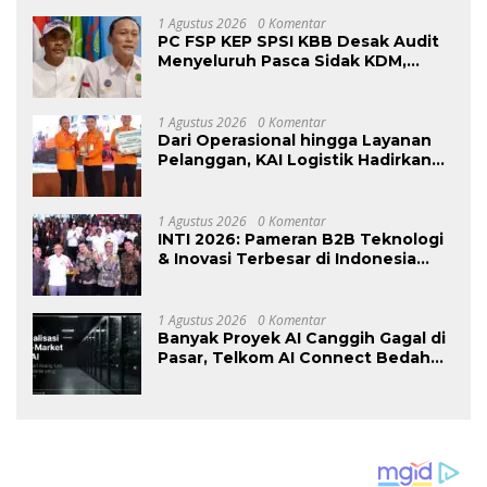
Masyarakat
1 Agustus 2026
0 Komentar
PC FSP KEP SPSI KBB Desak Audit
Menyeluruh Pasca Sidak KDM,
Jangan Ada Perusahaan Kebal dari
Penegakan Hukum
Ketenagakerjaan”
1 Agustus 2026
0 Komentar
Dari Operasional hingga Layanan
Pelanggan, KAI Logistik Hadirkan
Logistik yang Lebih Ramah
Lingkungan
1 Agustus 2026
0 Komentar
INTI 2026: Pameran B2B Teknologi
& Inovasi Terbesar di Indonesia
Kembali Hadir Agustus Ini di Jakarta
International Expo
1 Agustus 2026
0 Komentar
Banyak Proyek AI Canggih Gagal di
Pasar, Telkom AI Connect Bedah
Strategi Go-To-Market dan
Monetisasi Bersama CEO Nortis AI