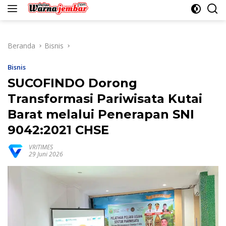
konten
Beranda
Bisnis
Bisnis
SUCOFINDO Dorong
Transformasi Pariwisata Kutai
Barat melalui Penerapan SNI
9042:2021 CHSE
VRITIMES
29 Juni 2026