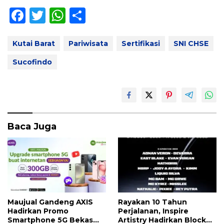
F
T
W
S
ac
w
h
h
e
itt
at
ar
Kutai Barat
Pariwisata
Sertifikasi
SNI CHSE
b
er
s
e
Sucofindo
o
A
o
p
k
p
Baca Juga
Maujual Gandeng AXIS
Rayakan 10 Tahun
Hadirkan Promo
Perjalanan, Inspire
Smartphone 5G Bekas
Artistry Hadirkan Block