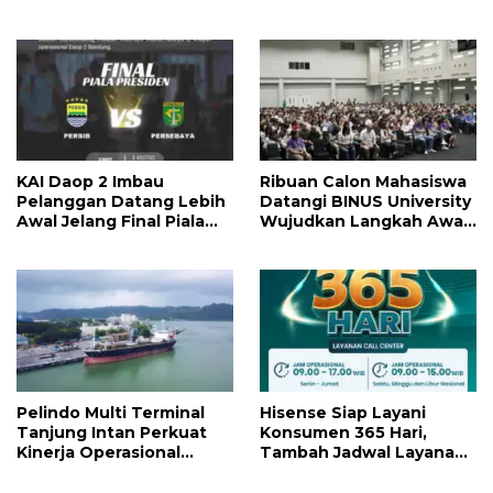
dengan Bonus Kuota
Party Terbesar di Jakarta
KAI Daop 2 Imbau
Ribuan Calon Mahasiswa
Pelanggan Datang Lebih
Datangi BINUS University
Awal Jelang Final Piala
Wujudkan Langkah Awal
Presiden 2026
Menuju Karier Global
Pelindo Multi Terminal
Hisense Siap Layani
Tanjung Intan Perkuat
Konsumen 365 Hari,
Kinerja Operasional
Tambah Jadwal Layanan
Pelabuhan
Call Center Hisense Care