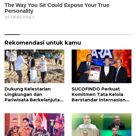
Rekomendasi untuk kamu
Dukung Kelestarian
SUCOFINDO Perkuat
Lingkungan dan
Komitmen Tata Kelola
Pariwisata Berkelanjutan,
Berstandar Internasional,
SUCOFINDO Gelar
Raih Bronze Award
Gerakan Indonesia Asri di
Australasian Reporting
Pantai Sanur
Awards