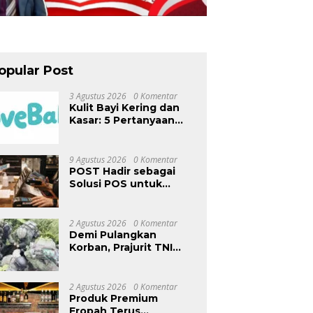
opular Post
3 Agustus 2026
0 Komentar
Kulit Bayi Kering dan
Kasar: 5 Pertanyaan
yang Sering
Ditanyakan Orang Tua
9 Agustus 2026
0 Komentar
POST Hadir sebagai
Solusi POS untuk
Operasional Restoran
2 Agustus 2026
0 Komentar
Demi Pulangkan
Korban, Prajurit TNI
Terobos Medan
Ekstrem dan Hadapi
Hujan Peluru OPM di
2 Agustus 2026
0 Komentar
Yahukimo
Produk Premium
Eropah Terus