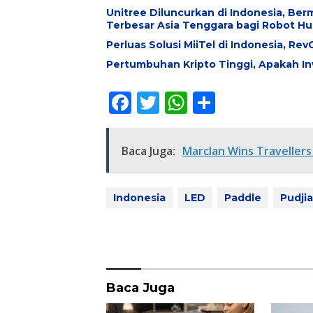
Unitree Diluncurkan di Indonesia, Be
Terbesar Asia Tenggara bagi Robot 
Perluas Solusi MiiTel di Indonesia, R
Pertumbuhan Kripto Tinggi, Apakah I
F
T
W
S
ac
w
h
h
e
itt
at
ar
Baca Juga:
Marclan Wins Travellers
b
er
s
e
o
A
Indonesia
LED
Paddle
Pudjia
o
p
k
p
Baca Juga