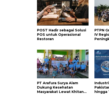
POST Hadir sebagai Solusi
PTPN Gr
POS untuk Operasional
IV Regi
Restoran
Pening
Aparat
Lewat P
Maps di
PT Arafura Surya Alam
Industr
Dukung Kesehatan
Pakista
Masyarakat Lewat Khitanan
hingga
Massal di Kotabunan
Bersiap
Terleng