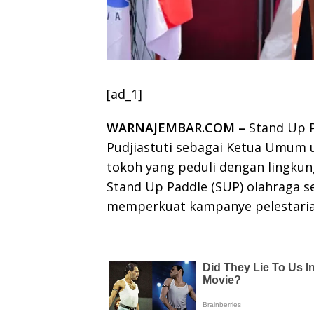
[ad_1]
WARNAJEMBAR.COM –
Stand Up P
Pudjiastuti sebagai Ketua Umum u
tokoh yang peduli dengan lingku
Stand Up Paddle (SUP) olahraga 
memperkuat kampanye pelestarian