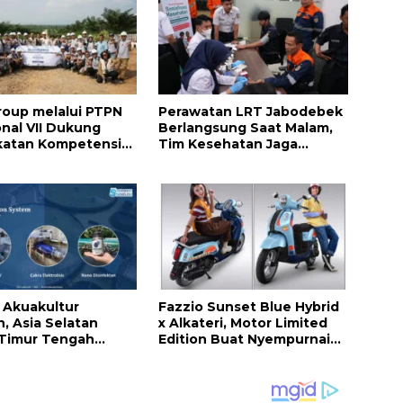
oup melalui PTPN
Perawatan LRT Jabodebek
onal VII Dukung
Berlangsung Saat Malam,
katan Kompetensi
Tim Kesehatan Jaga
ur Perkebunan
Kondisi Petugas
elatihan Avenza
 Way Kanan
i Akuakultur
Fazzio Sunset Blue Hybrid
n, Asia Selatan
x Alkateri, Motor Limited
 Timur Tengah
Edition Buat Nyempurnain
 Terapkan Solusi
Look Retro-Future Lo
kap dari Indonesia