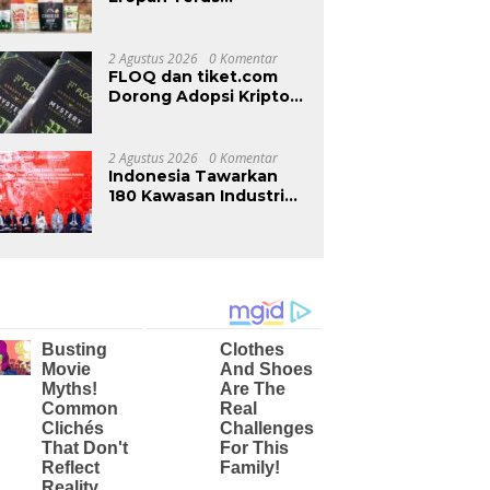
Memperkukuh
Kehadiran di Malaysia
Melalui MIFB 2026 dan
2 Agustus 2026
0 Komentar
Majlis Makan Malam
FLOQ dan tiket.com
B2B
Dorong Adopsi Kripto
Lewat Reward
Perjalanan
2 Agustus 2026
0 Komentar
Indonesia Tawarkan
180 Kawasan Industri
kepada Investor Rusia
di INNOPROM 2026