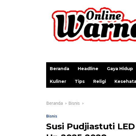
p
Beranda
Headline
Gaya Hidup
Kuliner
Tips
Religi
Kesehat
Beranda
Bisnis
Bisnis
Susi Pudjiastuti LE