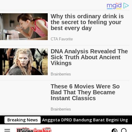
Langsung
ntik Menjadi Anggota DPRD Bandung Barat Begini Ungkapannya
Breaking News
ke
konten