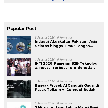
Popular Post
8 Agustus 2026
0 Komentar
Industri Akuakultur Pakistan, Asia
Selatan hingga Timur Tengah
Bersiap Terapkan Solusi
Terlengkap dari Indonesia
1 Agustus 2026
0 Komentar
INTI 2026: Pameran B2B Teknologi
& Inovasi Terbesar di Indonesia
Kembali Hadir Agustus Ini di Jakarta
International Expo
1 Agustus 2026
0 Komentar
Banyak Proyek AI Canggih Gagal di
Pasar, Telkom AI Connect Bedah
Strategi Go-To-Market dan
Monetisasi Bersama CEO Nortis AI
1 Agustus 2026
0 Komentar
5 Mitos tentang Sabun Mandi Bayi