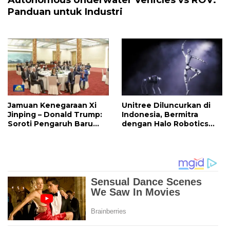
Autonomous Underwater Vehicles vs ROV:
Panduan untuk Industri
Jamuan Kenegaraan Xi
Unitree Diluncurkan di
Jinping – Donald Trump:
Indonesia, Bermitra
Soroti Pengaruh Baru
dengan Halo Robotics
Industri Teknologi Global
untuk Membuka Pasar
Terbesar Asia Tenggara
bagi Robot Humanoid
dan Quadruped