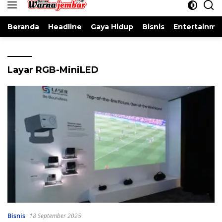
konten
Beranda
Headline
Gaya Hidup
Bisnis
Entertainme
Layar RGB-MiniLED
Bisnis
18 September 2025