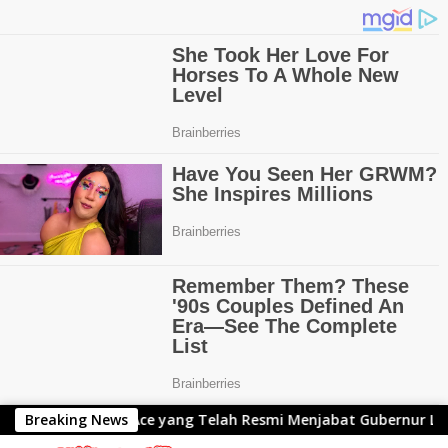
Langsung
untuk Kang Ace yang Telah Resmi Menjabat Gubernur Lemhana
Breaking News
ke