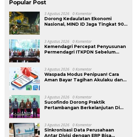
Popular Post
3 Agustus 2026
0 Komentar
Dorong Kedaulatan Ekonomi
Nasional, MIND ID Jaga Tingkat 90%
Pemasok Lokal
3 Agustus 2026
0 Komentar
Kemendagri Percepat Penyusunan
Permendagri ITKPDN Sebelum
Oktober 2026
3 Agustus 2026
0 Komentar
Waspada Modus Penipuan! Cara
Aman Bayar Tagihan Akulaku dan
Akulaku PayLater via Virtual
Account
3 Agustus 2026
0 Komentar
Sucofindo Dorong Praktik
Pertambangan Berkelanjutan Di
Sektor Batubara
3 Agustus 2026
0 Komentar
Sinkronisasi Data Perusahaan
Antar Divisi dengan ERP Bisa