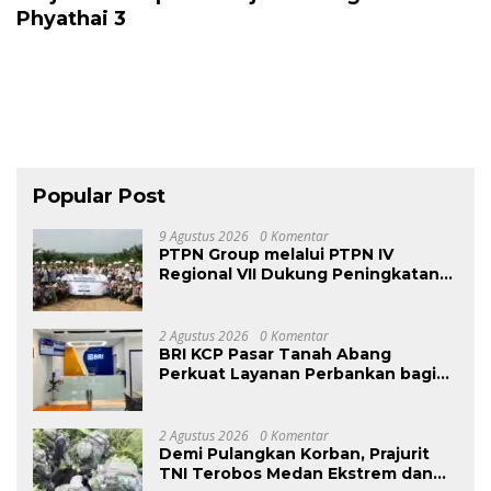
Phyathai 3
Popular Post
9 Agustus 2026
0 Komentar
PTPN Group melalui PTPN IV
Regional VII Dukung Peningkatan
Kompetensi Aparatur Perkebunan
Lewat Pelatihan Avenza Maps di
Way Kanan
2 Agustus 2026
0 Komentar
BRI KCP Pasar Tanah Abang
Perkuat Layanan Perbankan bagi
Pelaku Usaha dan Pengunjung
Pusat Grosir Terbesar di Indonesia
2 Agustus 2026
0 Komentar
Demi Pulangkan Korban, Prajurit
TNI Terobos Medan Ekstrem dan