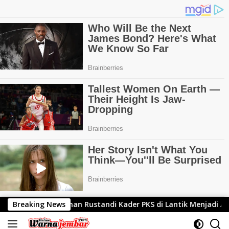
Langsung
as
Breaking News
Adnan Rustandi Kader PKS di Lantik Menjadi Angg
ke
konten