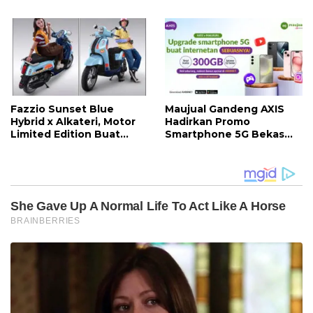
Khitanan Massal di
Bersiap Terapkan Solusi
Kotabunan
Terlengkap dari
Indonesia
Fazzio Sunset Blue
Maujual Gandeng AXIS
Hybrid x Alkateri, Motor
Hadirkan Promo
Limited Edition Buat
Smartphone 5G Bekas
Nyempurnain Look Retro-
dengan Bonus Kuota
Future Lo