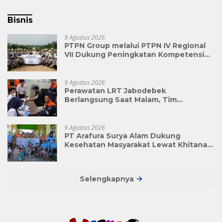
Bisnis
9 Agustus 2026
PTPN Group melalui PTPN IV Regional
VII Dukung Peningkatan Kompetensi
Aparatur Perkebunan Lewat Pelatihan
Avenza Maps di Way Kanan
9 Agustus 2026
Perawatan LRT Jabodebek
Berlangsung Saat Malam, Tim
Kesehatan Jaga Kondisi Petugas
9 Agustus 2026
PT Arafura Surya Alam Dukung
Kesehatan Masyarakat Lewat Khitanan
Massal di Kotabunan
Selengkapnya