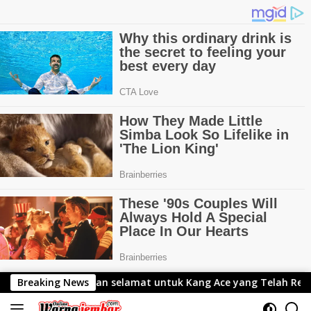
Langsung
at untuk Kang Ace yang Telah Resmi Menjabat Gubernur Lemh
Breaking News
ke
konten