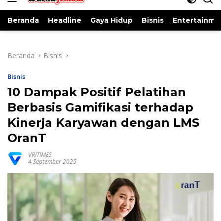
Beranda
Headline
Gaya Hidup
Bisnis
Entertainme
Beranda
Bisnis
Bisnis
10 Dampak Positif Pelatihan
Berbasis Gamifikasi terhadap
Kinerja Karyawan dengan LMS
OranT
VRITIMES
4 September 2025