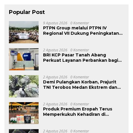
Popular Post
9 Agustus 2026
0 Komentar
PTPN Group melalui PTPN IV
Regional VII Dukung Peningkatan
Kompetensi Aparatur Perkebunan
Lewat Pelatihan Avenza Maps di
Way Kanan
2 Agustus 2026
0 Komentar
BRI KCP Pasar Tanah Abang
Perkuat Layanan Perbankan bagi
Pelaku Usaha dan Pengunjung
Pusat Grosir Terbesar di Indonesia
2 Agustus 2026
0 Komentar
Demi Pulangkan Korban, Prajurit
TNI Terobos Medan Ekstrem dan
Hadapi Hujan Peluru OPM di
Yahukimo
2 Agustus 2026
0 Komentar
Produk Premium Eropah Terus
Memperkukuh Kehadiran di
Malaysia Melalui MIFB 2026 dan
Majlis Makan Malam B2B
2 Agustus 2026
0 Komentar