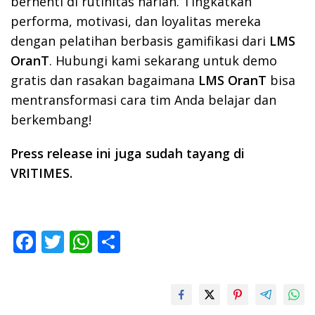
berhenti di rutinitas harian. Tingkatkan
performa, motivasi, dan loyalitas mereka
dengan pelatihan berbasis gamifikasi dari
LMS
OranT
. Hubungi kami sekarang untuk demo
gratis dan rasakan bagaimana
LMS OranT
bisa
mentransformasi cara tim Anda belajar dan
berkembang!
Press release ini juga sudah tayang di
VRITIMES.
F
T
W
S
ac
w
h
h
e
itt
at
ar
b
er
s
e