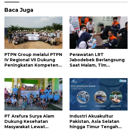
o
A
Baca Juga
o
p
k
p
PTPN Group melalui PTPN
Perawatan LRT
IV Regional VII Dukung
Jabodebek Berlangsung
Peningkatan Kompetensi
Saat Malam, Tim
Aparatur Perkebunan
Kesehatan Jaga Kondisi
Lewat Pelatihan Avenza
Petugas
Maps di Way Kanan
PT Arafura Surya Alam
Industri Akuakultur
Dukung Kesehatan
Pakistan, Asia Selatan
Masyarakat Lewat
hingga Timur Tengah