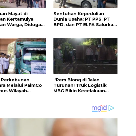
an Mayat di
Sentuhan Kepedulian
an Kertamulya
Dunia Usaha: PT PPS, PT
an Warga, Diduga
BPD, dan PT ELPA Salurkan
al karena Penyakit
Bantuan untuk Korban
Longsor Pasirlangu
g Perkebunan
“Rem Blong di Jalan
ra Melalui PalmCo
Turunan! Truk Logistik
us Wilayah
MBG Bikin Kecelakaan
asi untuk Salurkan
Beruntun di KBB”
 di Sumut dan