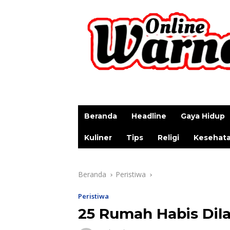
p
Beranda
Headline
Gaya Hidup
Kuliner
Tips
Religi
Kesehat
Beranda
Peristiwa
Peristiwa
25 Rumah Habis Dil