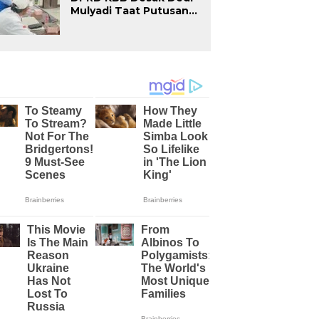
Mulyadi Taat Putusan
PTUN, Komisi IV Siap
Surati Gubernur Demi
Selamatkan Hak Buruh
UMSK 2026