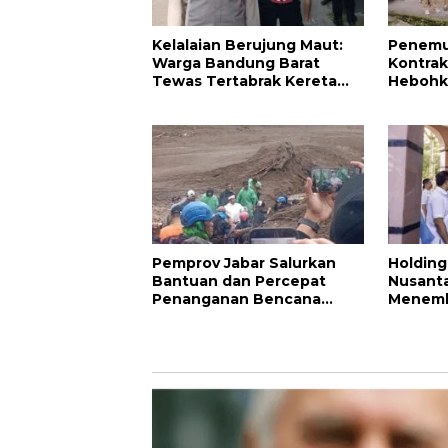
Kelalaian Berujung Maut:
Penemu
Warga Bandung Barat
Kontrak
Tewas Tertabrak Kereta
Hebohk
Api di Perlintasan Cilame
Meningg
Pemprov Jabar Salurkan
Holdin
Bantuan dan Percepat
Nusanta
Penanganan Bencana
Menemb
Longsor Pasirlangu
Terisol
Bantuan
Aceh