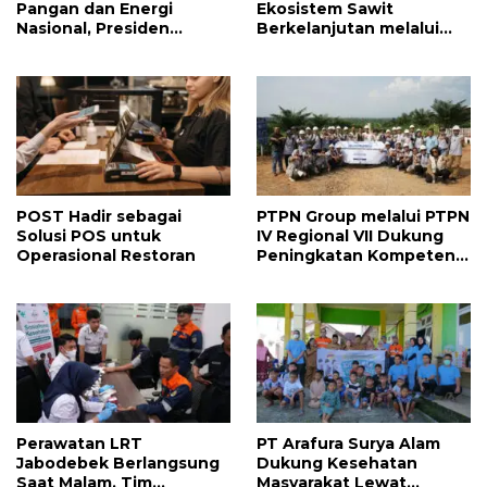
Pangan dan Energi
Ekosistem Sawit
Nasional, Presiden
Berkelanjutan melalui
Prabowo Tinjau Hilirisasi
Circular Economy
Bioetanol PTPN I
(Persero), Subholding
Perkebunan Nusantara
POST Hadir sebagai
PTPN Group melalui PTPN
Solusi POS untuk
IV Regional VII Dukung
Operasional Restoran
Peningkatan Kompetensi
Aparatur Perkebunan
Lewat Pelatihan Avenza
Maps di Way Kanan
Perawatan LRT
PT Arafura Surya Alam
Jabodebek Berlangsung
Dukung Kesehatan
Saat Malam, Tim
Masyarakat Lewat