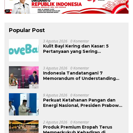
Popular Post
3 Agustus 2026
0 Komentar
Kulit Bayi Kering dan Kasar: 5
Pertanyaan yang Sering
Ditanyakan Orang Tua
3 Agustus 2026
0 Komentar
Indonesia Tandatangani 7
Memorandum of Understanding
(MoU) pada INNOPROM 2026 untuk
Tembus Pasar Eurasia
9 Agustus 2026
0 Komentar
Perkuat Ketahanan Pangan dan
Energi Nasional, Presiden Prabowo
Tinjau Hilirisasi Bioetanol PTPN I
(Persero), Subholding Perkebunan
Nusantara
2 Agustus 2026
0 Komentar
Produk Premium Eropah Terus
Memperkukuh Kehadiran di