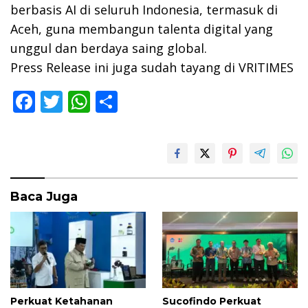
berbasis AI di seluruh Indonesia, termasuk di
Aceh, guna membangun talenta digital yang
unggul dan berdaya saing global.
Press Release ini juga sudah tayang di VRITIMES
F
T
W
S
ac
w
h
h
e
itt
at
ar
b
er
s
e
o
A
Baca Juga
o
p
k
p
Perkuat Ketahanan
Sucofindo Perkuat