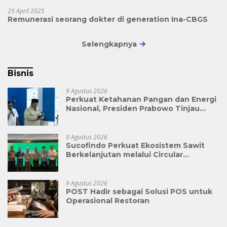
25 April 2025
Remunerasi seorang dokter di generation Ina-CBGS
Selengkapnya
Bisnis
9 Agustus 2026
Perkuat Ketahanan Pangan dan Energi
Nasional, Presiden Prabowo Tinjau
Hilirisasi Bioetanol PTPN I (Persero),
Subholding Perkebunan Nusantara
9 Agustus 2026
Sucofindo Perkuat Ekosistem Sawit
Berkelanjutan melalui Circular
Economy
9 Agustus 2026
POST Hadir sebagai Solusi POS untuk
Operasional Restoran