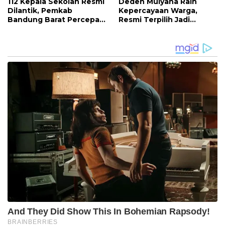
112 Kepala Sekolah Resmi
Deden Mulyana Raih
Dilantik, Pemkab
Kepercayaan Warga,
Bandung Barat Percepat
Resmi Terpilih Jadi
Akhiri Krisis
Anggota BPD Desa
Kepemimpinan di
Ciburuy Periode 2026–
Sekolah
2034