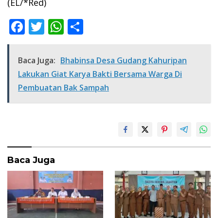
(EL/*Red)
F
T
W
S
ac
w
h
h
e
itt
at
ar
Baca Juga:
Bhabinsa Desa Gudang Kahuripan
b
er
s
e
Lakukan Giat Karya Bakti Bersama Warga Di
o
A
Pembuatan Bak Sampah
o
p
k
p
Baca Juga