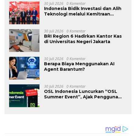
30 Juli 2026
0 Komentar
Indonesia Bidik Investasi dan Alih
Teknologi melalui Kemitraan
Perkapalan dengan Rusia
30 Juli 2026
0 Komentar
BRI Region 6 Hadirkan Kantor Kas
di Universitas Negeri Jakarta
30 Juli 2026
0 Komentar
Berapa Biaya Menggunakan AI
Agent Barantum?
30 Juli 2026
0 Komentar
OSL Indonesia Luncurkan “OSL
Summer Event”, Ajak Pengguna
Trading Sambil Berpeluang Liburan
ke Bali