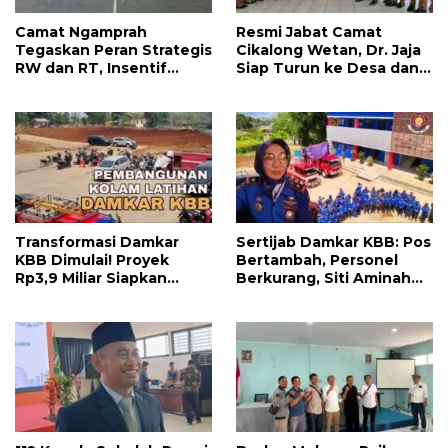
Camat Ngamprah
Resmi Jabat Camat
Tegaskan Peran Strategis
Cikalong Wetan, Dr. Jaja
RW dan RT, Insentif
Siap Turun ke Desa dan
APBD Triwulan II Jadi
Bangun Kolaborasi Demi
Penyemangat
Bandung Barat yang
Pengabdian
Lebih Maju
Transformasi Damkar
Sertijab Damkar KBB: Pos
KBB Dimulai! Proyek
Bertambah, Personel
Rp3,9 Miliar Siapkan
Berkurang, Siti Aminah
Markas dan Pusat
Soroti Beratnya Tugas
Pelatihan Modern
Pemadam di Musim
Kemarau