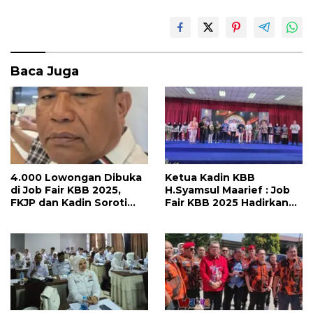
o
p
k
p
Baca Juga
4.000 Lowongan Dibuka
Ketua Kadin KBB
di Job Fair KBB 2025,
H.Syamsul Maarief : Job
FKJP dan Kadin Soroti
Fair KBB 2025 Hadirkan
Kondisi Industri Lesu
2.500 Lowongan Kerja,
Siap Buka Peluang Untuk
Warga Bandung Barat!