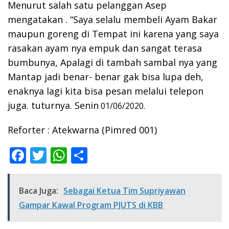
Menurut salah satu pelanggan Asep
mengatakan . “Saya selalu membeli Ayam Bakar
maupun goreng di Tempat ini karena yang saya
rasakan ayam nya empuk dan sangat terasa
bumbunya, Apalagi di tambah sambal nya yang
Mantap jadi benar- benar gak bisa lupa deh,
enaknya lagi kita bisa pesan melalui telepon
juga. tuturnya. Senin
01/06/2020.
Reforter : Atekwarna (Pimred 001)
F
T
W
S
ac
w
h
h
e
itt
at
ar
Baca Juga:
Sebagai Ketua Tim Supriyawan
b
er
s
e
Gampar Kawal Program PJUTS di KBB
o
A