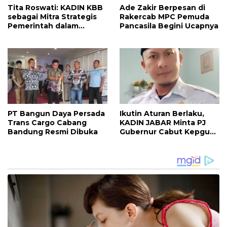
Tita Roswati: KADIN KBB
Ade Zakir Berpesan di
sebagai Mitra Strategis
Rakercab MPC Pemuda
Pemerintah dalam
Pancasila Begini Ucapnya
Pembangunan Ekonomi
Daerah
PT Bangun Daya Persada
Ikutin Aturan Berlaku,
Trans Cargo Cabang
KADIN JABAR Minta PJ
Bandung Resmi Dibuka
Gubernur Cabut Kepgub
Dewan Pengupahan