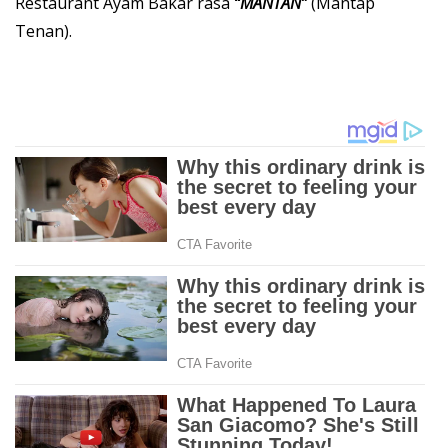
Restaurant Ayam Bakar rasa
“MANTAN”
(Mantap
Tenan).