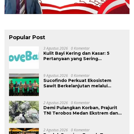
Popular Post
3 Agustus 2026
0 Komentar
Kulit Bayi Kering dan Kasar: 5
Pertanyaan yang Sering
Ditanyakan Orang Tua
9 Agustus 2026
0 Komentar
Sucofindo Perkuat Ekosistem
Sawit Berkelanjutan melalui
Circular Economy
2 Agustus 2026
0 Komentar
Demi Pulangkan Korban, Prajurit
TNI Terobos Medan Ekstrem dan
Hadapi Hujan Peluru OPM di
Yahukimo
2 Agustus 2026
0 Komentar