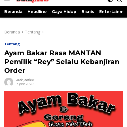
Beranda
Headline
Gaya Hidup
Bisnis
Entertainme
Beranda
Tentang
Tentang
Ayam Bakar Rasa MANTAN
Pemilik “Rey” Selalu Kebanjiran
Order
Atek Jembar
1 Juni 2020