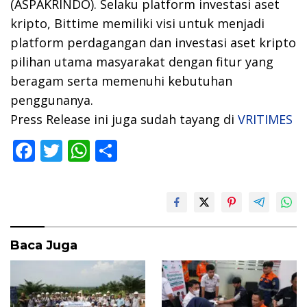
(ASPAKRINDO). Selaku platform investasi aset
kripto, Bittime memiliki visi untuk menjadi
platform perdagangan dan investasi aset kripto
pilihan utama masyarakat dengan fitur yang
beragam serta memenuhi kebutuhan
penggunanya.
Press Release ini juga sudah tayang di
VRITIMES
F
T
W
S
ac
w
h
h
e
itt
at
ar
b
er
s
e
o
A
Baca Juga
o
p
k
p