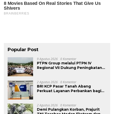
Popular Post
9 Agustus 2026
0 Komentar
PTPN Group melalui PTPN IV
Regional VII Dukung Peningkatan
Kompetensi Aparatur Perkebunan
Lewat Pelatihan Avenza Maps di
Way Kanan
2 Agustus 2026
0 Komentar
BRI KCP Pasar Tanah Abang
Perkuat Layanan Perbankan bagi
Pelaku Usaha dan Pengunjung
Pusat Grosir Terbesar di Indonesia
2 Agustus 2026
0 Komentar
Demi Pulangkan Korban, Prajurit