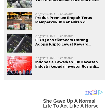
TNI Terobos Medan Ekstrem dan
Hadapi Hujan Peluru OPM di
Yahukimo
2 Agustus 2026
0 Komentar
Produk Premium Eropah Terus
Memperkukuh Kehadiran di
Malaysia Melalui MIFB 2026 dan
Majlis Makan Malam B2B
2 Agustus 2026
0 Komentar
FLOQ dan tiket.com Dorong
Adopsi Kripto Lewat Reward
Perjalanan
2 Agustus 2026
0 Komentar
Indonesia Tawarkan 180 Kawasan
Industri kepada Investor Rusia di
INNOPROM 2026