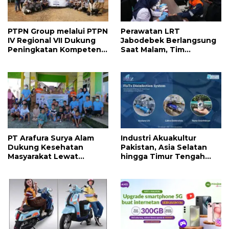
PTPN Group melalui PTPN
Perawatan LRT
IV Regional VII Dukung
Jabodebek Berlangsung
Peningkatan Kompetensi
Saat Malam, Tim
Aparatur Perkebunan
Kesehatan Jaga Kondisi
Lewat Pelatihan Avenza
Petugas
Maps di Way Kanan
PT Arafura Surya Alam
Industri Akuakultur
Dukung Kesehatan
Pakistan, Asia Selatan
Masyarakat Lewat
hingga Timur Tengah
Khitanan Massal di
Bersiap Terapkan Solusi
Kotabunan
Terlengkap dari
Indonesia