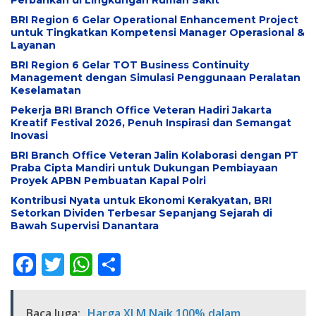
Perbankan di Lingkungan Rumah Sakit
BRI Region 6 Gelar Operational Enhancement Project
untuk Tingkatkan Kompetensi Manager Operasional &
Layanan
BRI Region 6 Gelar TOT Business Continuity
Management dengan Simulasi Penggunaan Peralatan
Keselamatan
Pekerja BRI Branch Office Veteran Hadiri Jakarta
Kreatif Festival 2026, Penuh Inspirasi dan Semangat
Inovasi
BRI Branch Office Veteran Jalin Kolaborasi dengan PT
Praba Cipta Mandiri untuk Dukungan Pembiayaan
Proyek APBN Pembuatan Kapal Polri
Kontribusi Nyata untuk Ekonomi Kerakyatan, BRI
Setorkan Dividen Terbesar Sepanjang Sejarah di
Bawah Supervisi Danantara
F
T
W
S
ac
w
h
h
e
itt
at
ar
Baca Juga:
Harga XLM Naik 100% dalam