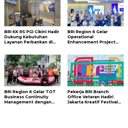
BRI KK RS PGI Cikini Hadir
BRI Region 6 Gelar
Dukung Kebutuhan
Operational
Layanan Perbankan di
Enhancement Project
Lingkungan Rumah Sakit
untuk Tingkatkan
Kompetensi Manager
Operasional & Layanan
BRI Region 6 Gelar TOT
Pekerja BRI Branch
Business Continuity
Office Veteran Hadiri
Management dengan
Jakarta Kreatif Festival
Simulasi Penggunaan
2026, Penuh Inspirasi dan
Peralatan Keselamatan
Semangat Inovasi