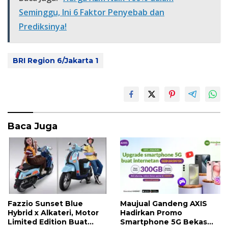
b
er
s
e
Seminggu, Ini 6 Faktor Penyebab dan
o
A
Prediksinya!
o
p
k
p
BRI Region 6/Jakarta 1
Baca Juga
Fazzio Sunset Blue
Maujual Gandeng AXIS
Hybrid x Alkateri, Motor
Hadirkan Promo
Limited Edition Buat
Smartphone 5G Bekas