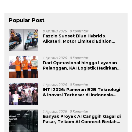
Popular Post
8 Agustus 2026
0 Komentar
Fazzio Sunset Blue Hybrid x
Alkateri, Motor Limited Edition
Buat Nyempurnain Look Retro-
Future Lo
1 Agustus 2026
0 Komentar
Dari Operasional hingga Layanan
Pelanggan, KAI Logistik Hadirkan
Logistik yang Lebih Ramah
Lingkungan
1 Agustus 2026
0 Komentar
INTI 2026: Pameran B2B Teknologi
& Inovasi Terbesar di Indonesia
Kembali Hadir Agustus Ini di Jakarta
International Expo
1 Agustus 2026
0 Komentar
Banyak Proyek AI Canggih Gagal di
Pasar, Telkom AI Connect Bedah
Strategi Go-To-Market dan