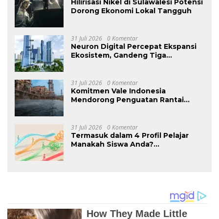
Hilirisasi Nikel di Sulawalesi Potensi
Dorong Ekonomi Lokal Tangguh
31 Juli 2026
0 Komentar
Neuron Digital Percepat Ekspansi
Ekosistem, Gandeng Tiga
Pemimpin Industri untuk
Membangun Rantai Nilai
“Kecerdasan Ruang Bangunan”
31 Juli 2026
0 Komentar
yang Menyeluruh di Tiongkok
Komitmen Vale Indonesia
Mendorong Penguatan Rantai
Pasok Ekosistem Kendaraan Listrik
Nasional
31 Juli 2026
0 Komentar
Termasuk dalam 4 Profil Pelajar
Manakah Siswa Anda?
Mengungkap Perilaku Tersembunyi
Saat Ujian Melalui Data Digital