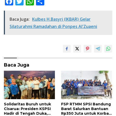
F
T
W
S
ac
w
h
h
e
itt
at
ar
Baca Juga:
Kulbes H.Basyri (IKBAR) Gelar
b
er
s
e
Silaturahmi Ramadahan di Ponpes Al'Zuaeni
o
A
o
p
k
p
Baca Juga
Solidaritas Buruh untuk
FSP RTMM SPSI Bandung
Cisarua: Presiden KSPSI
Barat Salurkan Bantuan
Hadir di Tengah Duka,
Rp350 Juta untuk Korban