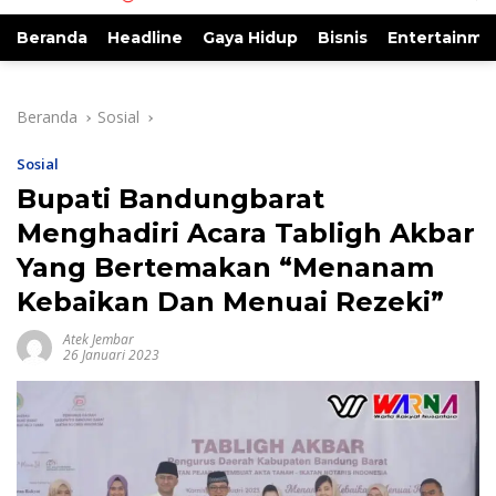
Beranda
Headline
Gaya Hidup
Bisnis
Entertainme
Beranda
Sosial
Sosial
Bupati Bandungbarat
Menghadiri Acara Tabligh Akbar
Yang Bertemakan “Menanam
Kebaikan Dan Menuai Rezeki”
Atek Jembar
26 Januari 2023