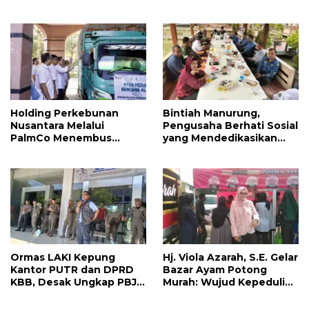
KSPSI Bandung Barat
Longsor Pasirlangu
Bergerak Bantu Korban
Longsor
Holding Perkebunan
Bintiah Manurung,
Nusantara Melalui
Pengusaha Berhati Sosial
PalmCo Menembus
yang Mendedikasikan
Wilayah Terisolasi untuk
Hidupnya untuk Petani
Salurkan Bantuan di
dan Masyarakat
Sumut dan Aceh
Ormas LAKI Kepung
Hj. Viola Azarah, S.E. Gelar
Kantor PUTR dan DPRD
Bazar Ayam Potong
KBB, Desak Ungkap PBJ
Murah: Wujud Kepedulian
dan Proses Perizinan
untuk Warga Bandung
Barat