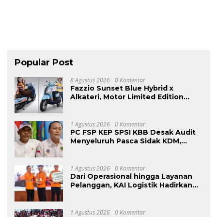
Popular Post
8 Agustus 2026
0 Komentar
Fazzio Sunset Blue Hybrid x
Alkateri, Motor Limited Edition
Buat Nyempurnain Look Retro-
Future Lo
1 Agustus 2026
0 Komentar
PC FSP KEP SPSI KBB Desak Audit
Menyeluruh Pasca Sidak KDM,
Jangan Ada Perusahaan Kebal dari
Penegakan Hukum
Ketenagakerjaan”
1 Agustus 2026
0 Komentar
Dari Operasional hingga Layanan
Pelanggan, KAI Logistik Hadirkan
Logistik yang Lebih Ramah
Lingkungan
1 Agustus 2026
0 Komentar