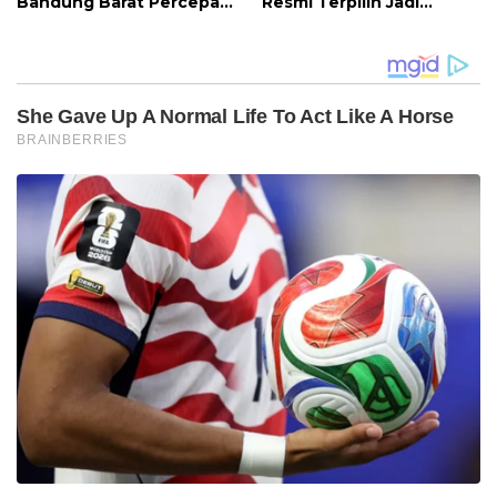
Bandung Barat Percepat
Resmi Terpilih Jadi
Akhiri Krisis
Anggota BPD Desa
Kepemimpinan di
Ciburuy Periode 2026–
Sekolah
2034