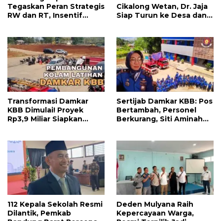
Tegaskan Peran Strategis
Cikalong Wetan, Dr. Jaja
RW dan RT, Insentif
Siap Turun ke Desa dan
APBD Triwulan II Jadi
Bangun Kolaborasi Demi
Penyemangat
Bandung Barat yang
Pengabdian
Lebih Maju
Transformasi Damkar
Sertijab Damkar KBB: Pos
KBB Dimulai! Proyek
Bertambah, Personel
Rp3,9 Miliar Siapkan
Berkurang, Siti Aminah
Markas dan Pusat
Soroti Beratnya Tugas
Pelatihan Modern
Pemadam di Musim
Kemarau
112 Kepala Sekolah Resmi
Deden Mulyana Raih
Dilantik, Pemkab
Kepercayaan Warga,