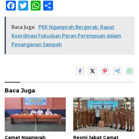
F
T
W
S
ac
w
h
h
e
itt
at
ar
Baca Juga:
PKK Ngamprah Bergerak: Rapat
b
er
s
e
Koordinasi Fokuskan Peran Perempuan dalam
o
A
Penanganan Sampah
o
p
k
p
Baca Juga
Camat Ngamprah
Resmi Jabat Camat