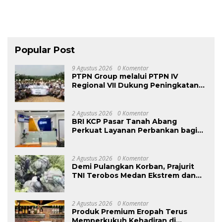
Popular Post
9 Agustus 2026
0 Komentar
PTPN Group melalui PTPN IV
Regional VII Dukung Peningkatan
Kompetensi Aparatur Perkebunan
Lewat Pelatihan Avenza Maps di
Way Kanan
2 Agustus 2026
0 Komentar
BRI KCP Pasar Tanah Abang
Perkuat Layanan Perbankan bagi
Pelaku Usaha dan Pengunjung
Pusat Grosir Terbesar di Indonesia
2 Agustus 2026
0 Komentar
Demi Pulangkan Korban, Prajurit
TNI Terobos Medan Ekstrem dan
Hadapi Hujan Peluru OPM di
Yahukimo
2 Agustus 2026
0 Komentar
Produk Premium Eropah Terus
Memperkukuh Kehadiran di