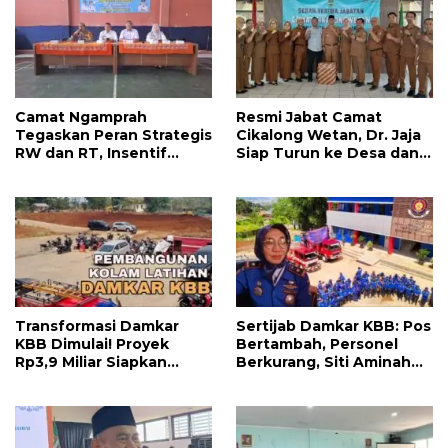
k
p
Camat Ngamprah
Resmi Jabat Camat
Tegaskan Peran Strategis
Cikalong Wetan, Dr. Jaja
RW dan RT, Insentif
Siap Turun ke Desa dan
APBD Triwulan II Jadi
Bangun Kolaborasi Demi
Penyemangat
Bandung Barat yang
Pengabdian
Lebih Maju
Transformasi Damkar
Sertijab Damkar KBB: Pos
KBB Dimulai! Proyek
Bertambah, Personel
Rp3,9 Miliar Siapkan
Berkurang, Siti Aminah
Markas dan Pusat
Soroti Beratnya Tugas
Pelatihan Modern
Pemadam di Musim
Kemarau