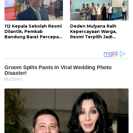
112 Kepala Sekolah Resmi
Deden Mulyana Raih
Dilantik, Pemkab
Kepercayaan Warga,
Bandung Barat Percepat
Resmi Terpilih Jadi
Akhiri Krisis
Anggota BPD Desa
Kepemimpinan di
Ciburuy Periode 2026–
Sekolah
2034