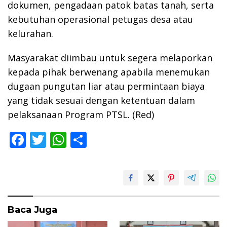
dokumen, pengadaan patok batas tanah, serta
kebutuhan operasional petugas desa atau
kelurahan.
Masyarakat diimbau untuk segera melaporkan
kepada pihak berwenang apabila menemukan
dugaan pungutan liar atau permintaan biaya
yang tidak sesuai dengan ketentuan dalam
pelaksanaan Program PTSL. (Red)
F
T
W
S
ac
w
h
h
e
itt
at
ar
b
er
s
e
o
A
Baca Juga
o
p