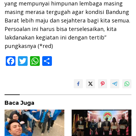
yang mempunyai himpunan lembaga masing
masing merasa tergugah agar kondisi Bandung
Barat lebih maju dan sejahtera bagi kita semua.
Persoalan ini harus bisa terselesaikan, kita
lakdanakan kegiatan ini dengan tertib”
pungkasnya (*red)
F
T
W
S
ac
w
h
h
e
itt
at
ar
b
er
s
e
o
A
Baca Juga
o
p
k
p