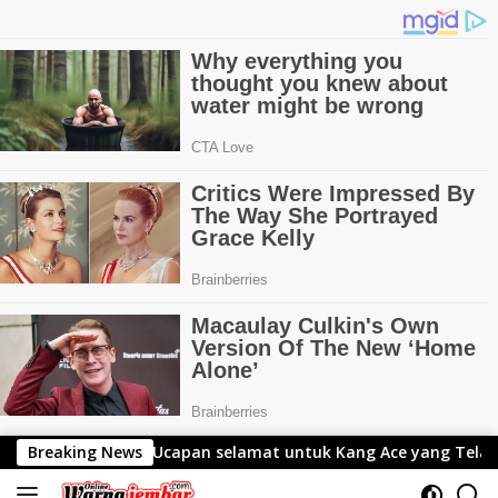
Langsung
amat untuk Kang Ace yang Telah Resmi Menjabat Gubernur Le
Breaking News
ke
konten