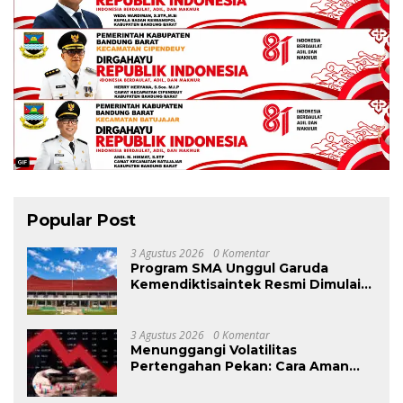
Popular Post
3 Agustus 2026
0 Komentar
Program SMA Unggul Garuda
Kemendiktisaintek Resmi Dimulai
di Konawe Selatan, PTPP Hadirkan
Fasilitas Pendidikan Berkualitas
3 Agustus 2026
0 Komentar
Menunggangi Volatilitas
Pertengahan Pekan: Cara Aman
Meraih Cuan Saat Rilis Data
Ekonomi