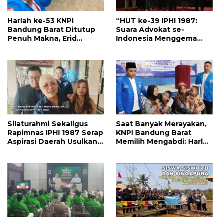
Harlah ke-53 KNPI
“HUT ke-39 IPHI 1987:
Bandung Barat Ditutup
Suara Advokat se-
Penuh Makna, Erid
Indonesia Menggema
Sabtaginarya: Pemuda
dari Bandung, Dorong
Harus Berdaya, Inovatif
Babak Baru Profesi
dan Bermanfaat
Advokat”
Silaturahmi Sekaligus
Saat Banyak Merayakan,
Rapimnas IPHI 1987 Serap
KNPI Bandung Barat
Aspirasi Daerah Usulkan
Memilih Mengabdi: Harlah
RUU Advokat Baru
ke-53 Dihadiri Aksi Nyata
untuk Lansia, Disabilitas,
dan Warga Kurang
Mampu