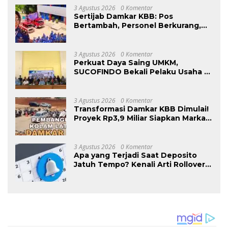
3 Agustus 2026
0 Komentar
Sertijab Damkar KBB: Pos
Bertambah, Personel Berkurang,
Siti Aminah Soroti Beratnya Tugas
Pemadam di Musim Kemarau
3 Agustus 2026
0 Komentar
Perkuat Daya Saing UMKM,
SUCOFINDO Bekali Pelaku Usaha di
Tanah Bumbu menuju Sertifikasi
Halal
3 Agustus 2026
0 Komentar
Transformasi Damkar KBB Dimulai!
Proyek Rp3,9 Miliar Siapkan Markas
dan Pusat Pelatihan Modern
3 Agustus 2026
0 Komentar
Apa yang Terjadi Saat Deposito
Jatuh Tempo? Kenali Arti Rollover
dan Pilihannya