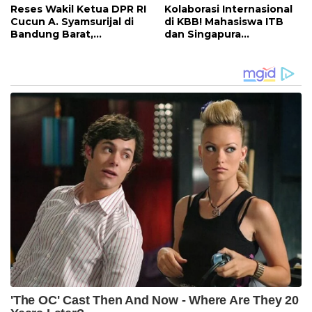
Reses Wakil Ketua DPR RI
Kolaborasi Internasional
Cucun A. Syamsurijal di
di KBB! Mahasiswa ITB
Bandung Barat,
dan Singapura
Tegaskan PKB Hadir
Kembangkan Inovasi
Setiap Saat dan
Maggot untuk Pangan,
Targetkan 1.000 Program
Energi, dan Lingkungan
Bedah Rumah