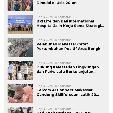
Dimulai di Usia 20-an
31 Juli 2026
0 Komentar
BRI Life dan Bali International
Hospital Jalin Kerja Sama Strategis
Guna Perkuat Layanan dan
Mendorong Pertumbuhan Bisnis
31 Juli 2026
0 Komentar
Pelabuhan Makassar Catat
Pertumbuhan Positif Arus Bongkar
Muat pada Semester I – 2026
31 Juli 2026
0 Komentar
Dukung Kelestarian Lingkungan
dan Pariwisata Berkelanjutan,
SUCOFINDO Gelar Gerakan
Indonesia Asri di Pantai Sanur
31 Juli 2026
0 Komentar
Telkom AI Connect Makassar
Gandeng Skillforcuan, Latih 20
UMKM Strategi Influencer
Marketing Berbasis AI
31 Juli 2026
0 Komentar
Hari Anak Nasional 2026, KAI