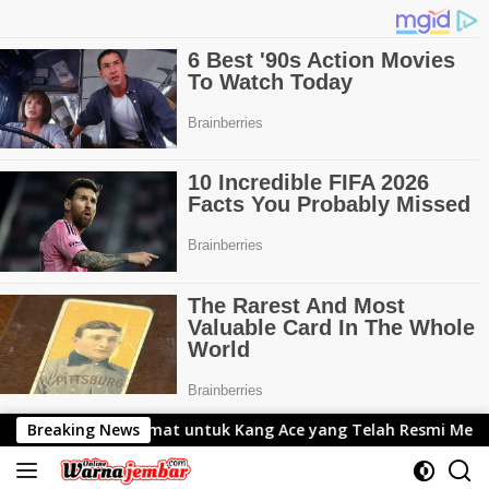
Langsung
k Kang Ace yang Telah Resmi Menjabat Gubernur Lemhanas
Breaking News
ke
konten