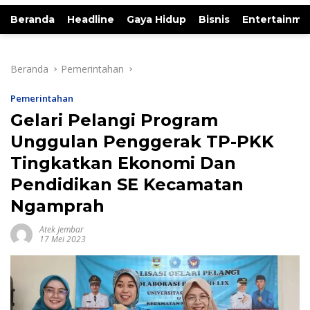
Beranda
Headline
Gaya Hidup
Bisnis
Entertainme
Beranda
Pemerintahan
Pemerintahan
Gelari Pelangi Program
Unggulan Penggerak TP-PKK
Tingkatkan Ekonomi Dan
Pendidikan SE Kecamatan
Ngamprah
Atek Jembar
17 Mei 2023