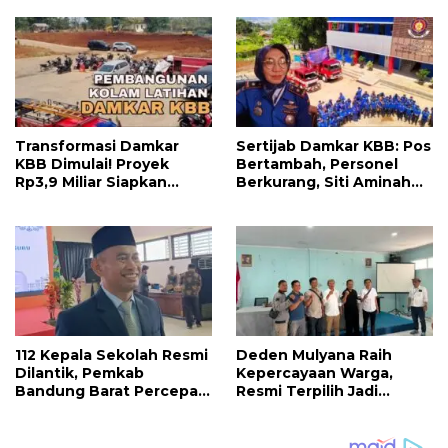
Penyemangat
Bandung Barat yang
Pengabdian
Lebih Maju
Transformasi Damkar
Sertijab Damkar KBB: Pos
KBB Dimulai! Proyek
Bertambah, Personel
Rp3,9 Miliar Siapkan
Berkurang, Siti Aminah
Markas dan Pusat
Soroti Beratnya Tugas
Pelatihan Modern
Pemadam di Musim
Kemarau
112 Kepala Sekolah Resmi
Deden Mulyana Raih
Dilantik, Pemkab
Kepercayaan Warga,
Bandung Barat Percepat
Resmi Terpilih Jadi
Akhiri Krisis
Anggota BPD Desa
Kepemimpinan di
Ciburuy Periode 2026–
Sekolah
2034