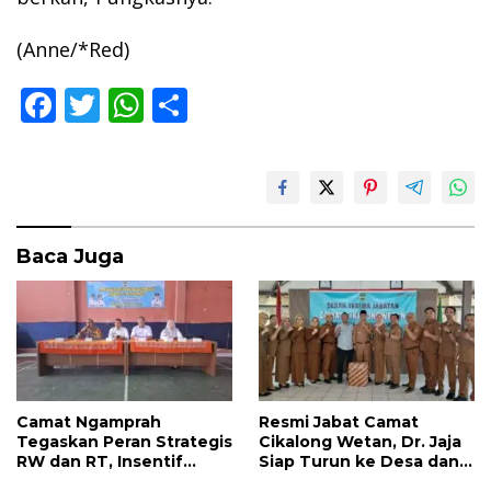
(Anne/*Red)
F
T
W
S
ac
w
h
h
e
itt
at
ar
b
er
s
e
o
A
Baca Juga
o
p
k
p
Camat Ngamprah
Resmi Jabat Camat
Tegaskan Peran Strategis
Cikalong Wetan, Dr. Jaja
RW dan RT, Insentif
Siap Turun ke Desa dan
APBD Triwulan II Jadi
Bangun Kolaborasi Demi