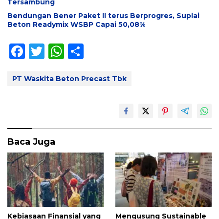
Tersambung
Bendungan Bener Paket II terus Berprogres, Suplai
Beton Readymix WSBP Capai 50,08%
F
T
W
S
ac
w
h
h
e
itt
at
ar
PT Waskita Beton Precast Tbk
b
er
s
e
o
A
o
p
k
p
Baca Juga
Kebiasaan Finansial yang
Mengusung Sustainable