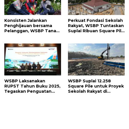
Konsisten Jalankan
Perkuat Fondasi Sekolah
Penghijauan bersama
Rakyat, WSBP Tuntaskan
Pelanggan, WSBP Tanam
Suplai Ribuan Square Pile
Lebih Dari 2 Ribu Pohon
Tepat Waktu
Sepanjang Semester I
2026
WSBP Laksanakan
WSBP Suplai 12.258
RUPST Tahun Buku 2025,
Square Pile untuk Proyek
Tegaskan Penguatan
Sekolah Rakyat di
Tata Kelola dan
Sumatra Selatan
Umumkan Jajaran
Manajemen Baru