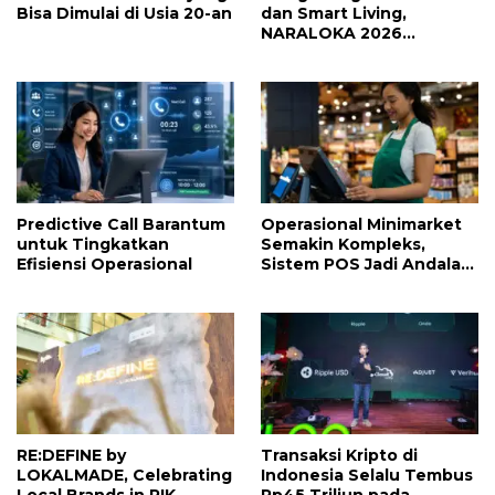
Bisa Dimulai di Usia 20-an
dan Smart Living,
NARALOKA 2026
Hadirkan Karya Terbaik
Mahasiswa BINUS
@Malang
Predictive Call Barantum
Operasional Minimarket
untuk Tingkatkan
Semakin Kompleks,
Efisiensi Operasional
Sistem POS Jadi Andalan
Kelola Transaksi dan Stok
RE:DEFINE by
Transaksi Kripto di
LOKALMADE, Celebrating
Indonesia Selalu Tembus