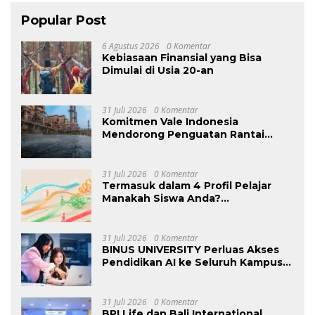
Popular Post
6 Agustus 2026
0 Komentar
Kebiasaan Finansial yang Bisa
Dimulai di Usia 20-an
31 Juli 2026
0 Komentar
Komitmen Vale Indonesia
Mendorong Penguatan Rantai
Pasok Ekosistem Kendaraan Listrik
Nasional
31 Juli 2026
0 Komentar
Termasuk dalam 4 Profil Pelajar
Manakah Siswa Anda?
Mengungkap Perilaku Tersembunyi
Saat Ujian Melalui Data Digital
31 Juli 2026
0 Komentar
BINUS UNIVERSITY Perluas Akses
Pendidikan AI ke Seluruh Kampus
di Indonesia untuk Siapkan Talenta
Digital Masa Depan
31 Juli 2026
0 Komentar
BRI Life dan Bali International