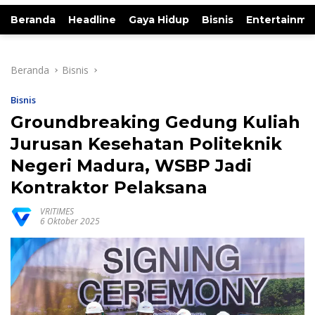
Beranda
Headline
Gaya Hidup
Bisnis
Entertainme
Beranda
Bisnis
Bisnis
Groundbreaking Gedung Kuliah
Jurusan Kesehatan Politeknik
Negeri Madura, WSBP Jadi
Kontraktor Pelaksana
VRITIMES
6 Oktober 2025