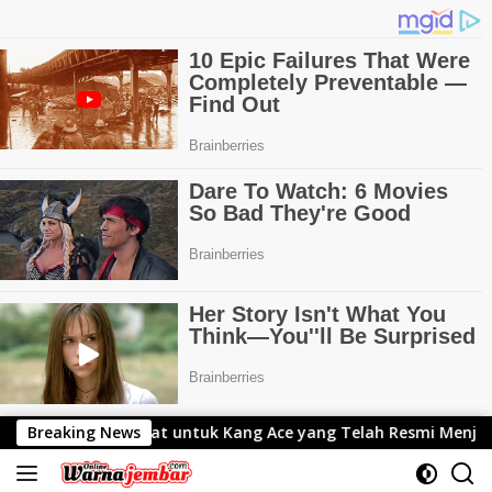
Langsung
ng Ace yang Telah Resmi Menjabat Gubernur Lemhanas
Breaking News
ke
konten