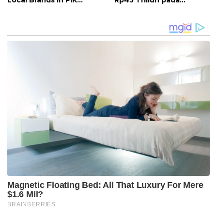
Local Brands in PIK
Rp45 Triliun pada
Avenue
Agustus, Apa
Penyebabnya?