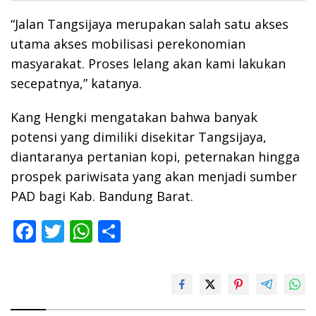
“Jalan Tangsijaya merupakan salah satu akses
utama akses mobilisasi perekonomian
masyarakat. Proses lelang akan kami lakukan
secepatnya,” katanya.
Kang Hengki mengatakan bahwa banyak
potensi yang dimiliki disekitar Tangsijaya,
diantaranya pertanian kopi, peternakan hingga
prospek pariwisata yang akan menjadi sumber
PAD bagi Kab. Bandung Barat.
F
T
W
S
ac
w
h
h
e
itt
at
ar
b
er
s
e