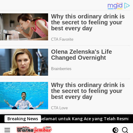
Langsung
untuk Kang Ace yang Telah Resmi Menjabat Gubernur Lemhana
Breaking News
ke
konten