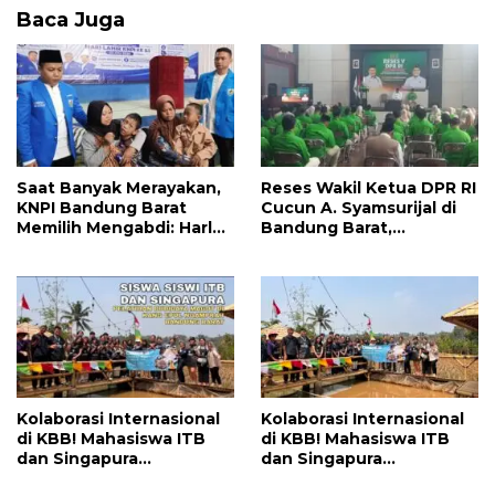
o
A
Baca Juga
o
p
k
p
Saat Banyak Merayakan,
Reses Wakil Ketua DPR RI
KNPI Bandung Barat
Cucun A. Syamsurijal di
Memilih Mengabdi: Harlah
Bandung Barat,
ke-53 Dihadiri Aksi Nyata
Tegaskan PKB Hadir
untuk Lansia, Disabilitas,
Setiap Saat dan
dan Warga Kurang
Targetkan 1.000 Program
Mampu
Bedah Rumah
Kolaborasi Internasional
Kolaborasi Internasional
di KBB! Mahasiswa ITB
di KBB! Mahasiswa ITB
dan Singapura
dan Singapura
Kembangkan Inovasi
Kembangkan Inovasi