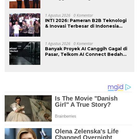
Logistik yang Lebih Ramah
Lingkungan
1 Agustus 2026
0 Komentar
INTI 2026: Pameran B2B Teknologi
& Inovasi Terbesar di Indonesia
Kembali Hadir Agustus Ini di Jakarta
International Expo
1 Agustus 2026
0 Komentar
Banyak Proyek AI Canggih Gagal di
Pasar, Telkom AI Connect Bedah
Strategi Go-To-Market dan
Monetisasi Bersama CEO Nortis AI