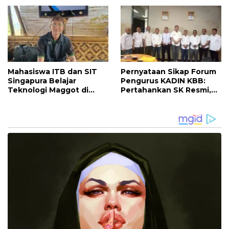
Maggot untuk Pangan,
Maggot untuk Pangan,
Energi, dan Lingkungan
Energi, dan Lingkungan
Mahasiswa ITB dan SIT
Pernyataan Sikap Forum
Singapura Belajar
Pengurus KADIN KBB:
Teknologi Maggot di
Pertahankan SK Resmi,
Bandung Barat, Buka
Minta KADIN Pusat
Peluang Inovasi Pangan
Segera Menyelesaikan
Berkelanjutan
Polemik