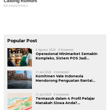
Popular Post
6 Agustus 2026
0 Komentar
Operasional Minimarket Semakin
Kompleks, Sistem POS Jadi
Andalan Kelola Transaksi dan Stok
31 Juli 2026
0 Komentar
Komitmen Vale Indonesia
Mendorong Penguatan Rantai
Pasok Ekosistem Kendaraan Listrik
Nasional
31 Juli 2026
0 Komentar
Termasuk dalam 4 Profil Pelajar
Manakah Siswa Anda?
Mengungkap Perilaku Tersembunyi