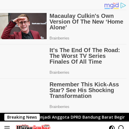
Langsung
i Anggota DPRD Bandung Barat Begini Ungkapannya
Breaking News
Rum
ke
konten