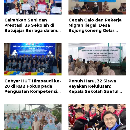
Gairahkan Seni dan
Cegah Calo dan Pekerja
Prestasi, 33 Sekolah di
Migran Ilegal, Desa
Batujajar Berlaga dalam
Bojongkoneng Gelar
Ajang Pendidikan
Sosialisasi CPMI, Kades
Terpadu
Tarmaya: Warga Harus
Lewat Jalur Resmi
Gebyar HUT Himpaudi ke-
Penuh Haru, 32 Siswa
20 di KBB Fokus pada
Rayakan Kelulusan:
Penguatan Kompetensi
Kepala Sekolah Saeful
dan Advokasi Guru PAUD
Hayat Beri Pesan
Menyentuh untuk Masa
Depan