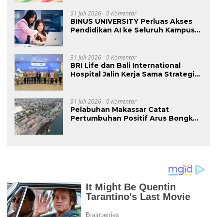
Saat Ujian Melalui Data Digital
31 Juli 2026
0 Komentar
BINUS UNIVERSITY Perluas Akses
Pendidikan AI ke Seluruh Kampus
di Indonesia untuk Siapkan Talenta
Digital Masa Depan
31 Juli 2026
0 Komentar
BRI Life dan Bali International
Hospital Jalin Kerja Sama Strategis
Guna Perkuat Layanan dan
Mendorong Pertumbuhan Bisnis
31 Juli 2026
0 Komentar
Pelabuhan Makassar Catat
Pertumbuhan Positif Arus Bongkar
Muat pada Semester I – 2026