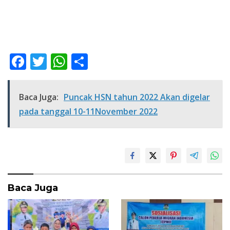
F
T
W
S
ac
w
h
h
e
itt
at
ar
Baca Juga:
Puncak HSN tahun 2022 Akan digelar
b
er
s
e
pada tanggal 10-11November 2022
o
A
o
p
k
p
Baca Juga