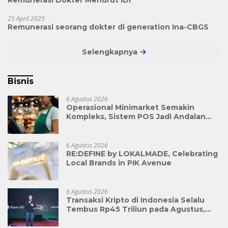
Remunerasi Dokter Menurut IDI
25 April 2025
Remunerasi seorang dokter di generation Ina-CBGS
Selengkapnya
Bisnis
6 Agustus 2026
Operasional Minimarket Semakin
Kompleks, Sistem POS Jadi Andalan
Kelola Transaksi dan Stok
6 Agustus 2026
RE:DEFINE by LOKALMADE, Celebrating
Local Brands in PIK Avenue
6 Agustus 2026
Transaksi Kripto di Indonesia Selalu
Tembus Rp45 Triliun pada Agustus,
Apa Penyebabnya?