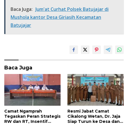
e
itt
at
ar
Baca Juga:
Jum'at Curhat Polsek Batujajar di
b
er
s
e
Mushola kantor Desa Giriasih Kecamatan
o
A
Batujajar
o
p
k
p
Baca Juga
Camat Ngamprah
Resmi Jabat Camat
Tegaskan Peran Strategis
Cikalong Wetan, Dr. Jaja
RW dan RT, Insentif
Siap Turun ke Desa dan
APBD Triwulan II Jadi
Bangun Kolaborasi Demi