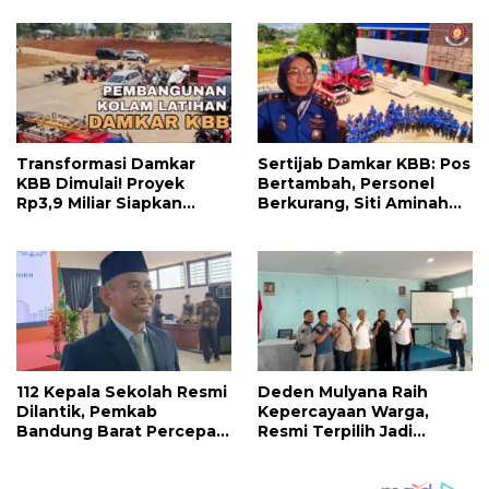
Penyemangat
Bandung Barat yang
Pengabdian
Lebih Maju
Transformasi Damkar
Sertijab Damkar KBB: Pos
KBB Dimulai! Proyek
Bertambah, Personel
Rp3,9 Miliar Siapkan
Berkurang, Siti Aminah
Markas dan Pusat
Soroti Beratnya Tugas
Pelatihan Modern
Pemadam di Musim
Kemarau
112 Kepala Sekolah Resmi
Deden Mulyana Raih
Dilantik, Pemkab
Kepercayaan Warga,
Bandung Barat Percepat
Resmi Terpilih Jadi
Akhiri Krisis
Anggota BPD Desa
Kepemimpinan di
Ciburuy Periode 2026–