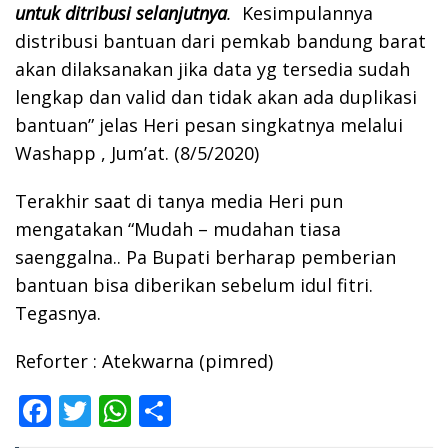
untuk ditribusi selanjutnya
.
Kesimpulannya
distribusi bantuan dari pemkab bandung barat
akan dilaksanakan jika data yg tersedia sudah
lengkap dan valid dan tidak akan ada duplikasi
bantuan” jelas Heri pesan singkatnya melalui
Washapp , Jum’at. (8/5/2020)
Terakhir saat di tanya media Heri pun
mengatakan “Mudah – mudahan tiasa
saenggalna.. Pa Bupati berharap pemberian
bantuan bisa diberikan sebelum idul fitri.
Tegasnya.
Reforter : Atekwarna (pimred)
F
T
W
S
ac
w
h
h