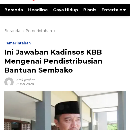
Beranda
Headline
Gaya Hidup
Bisnis
Entertainme
Beranda
Pemerintahan
Pemerintahan
Ini Jawaban Kadinsos KBB
Mengenai Pendistribusian
Bantuan Sembako
Atek Jembar
8 Mei 2020