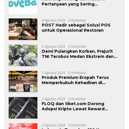
Pertanyaan yang Sering
Ditanyakan Orang Tua
9 Agustus 2026
0 Komentar
POST Hadir sebagai Solusi POS
untuk Operasional Restoran
2 Agustus 2026
0 Komentar
Demi Pulangkan Korban, Prajurit
TNI Terobos Medan Ekstrem dan
Hadapi Hujan Peluru OPM di
Yahukimo
2 Agustus 2026
0 Komentar
Produk Premium Eropah Terus
Memperkukuh Kehadiran di
Malaysia Melalui MIFB 2026 dan
Majlis Makan Malam B2B
2 Agustus 2026
0 Komentar
FLOQ dan tiket.com Dorong
Adopsi Kripto Lewat Reward
Perjalanan
2 Agustus 2026
0 Komentar