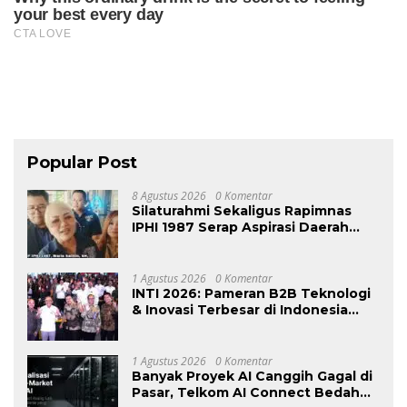
Popular Post
8 Agustus 2026
0 Komentar
Silaturahmi Sekaligus Rapimnas
IPHI 1987 Serap Aspirasi Daerah
Usulkan RUU Advokat Baru
1 Agustus 2026
0 Komentar
INTI 2026: Pameran B2B Teknologi
& Inovasi Terbesar di Indonesia
Kembali Hadir Agustus Ini di Jakarta
International Expo
1 Agustus 2026
0 Komentar
Banyak Proyek AI Canggih Gagal di
Pasar, Telkom AI Connect Bedah