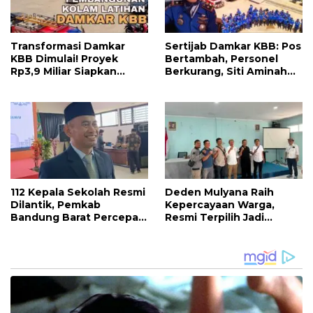
Transformasi Damkar
Sertijab Damkar KBB: Pos
KBB Dimulai! Proyek
Bertambah, Personel
Rp3,9 Miliar Siapkan
Berkurang, Siti Aminah
Markas dan Pusat
Soroti Beratnya Tugas
Pelatihan Modern
Pemadam di Musim
Kemarau
112 Kepala Sekolah Resmi
Deden Mulyana Raih
Dilantik, Pemkab
Kepercayaan Warga,
Bandung Barat Percepat
Resmi Terpilih Jadi
Akhiri Krisis
Anggota BPD Desa
Kepemimpinan di
Ciburuy Periode 2026–
Sekolah
2034