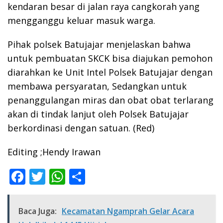
kendaran besar di jalan raya cangkorah yang
mengganggu keluar masuk warga.
Pihak polsek Batujajar menjelaskan bahwa
untuk pembuatan SKCK bisa diajukan pemohon
diarahkan ke Unit Intel Polsek Batujajar dengan
membawa persyaratan, Sedangkan untuk
penanggulangan miras dan obat obat terlarang
akan di tindak lanjut oleh Polsek Batujajar
berkordinasi dengan satuan. (Red)
Editing ;Hendy Irawan
F
T
W
S
ac
w
h
h
e
itt
at
ar
Baca Juga:
Kecamatan Ngamprah Gelar Acara