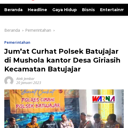
Beranda
Headline
Gaya Hidup
Bisnis
Entertainme
Beranda
Pemerintahan
Pemerintahan
Jum’at Curhat Polsek Batujajar
di Mushola kantor Desa Giriasih
Kecamatan Batujajar
Atek Jembar
20 Januari 2023