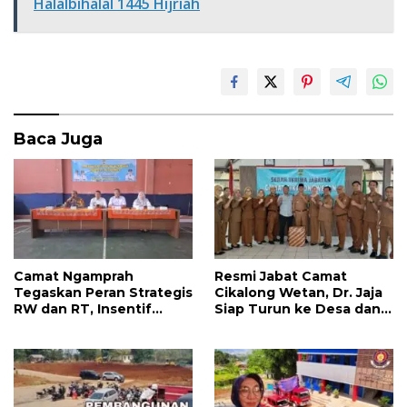
b
er
s
e
Halalbihalal 1445 Hijriah
o
A
o
p
k
p
Baca Juga
Camat Ngamprah
Resmi Jabat Camat
Tegaskan Peran Strategis
Cikalong Wetan, Dr. Jaja
RW dan RT, Insentif
Siap Turun ke Desa dan
APBD Triwulan II Jadi
Bangun Kolaborasi Demi
Penyemangat
Bandung Barat yang
Pengabdian
Lebih Maju