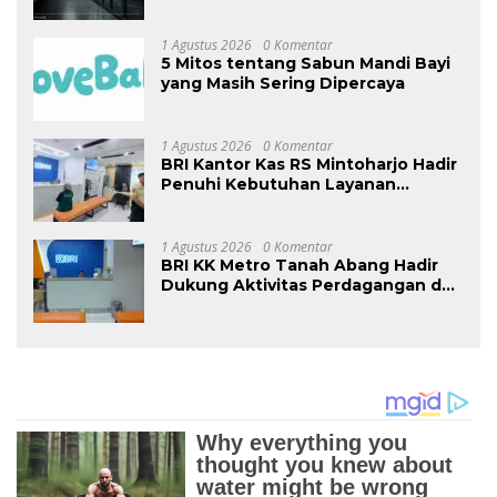
Strategi Go-To-Market dan
Monetisasi Bersama CEO Nortis AI
1 Agustus 2026
0 Komentar
5 Mitos tentang Sabun Mandi Bayi
yang Masih Sering Dipercaya
1 Agustus 2026
0 Komentar
BRI Kantor Kas RS Mintoharjo Hadir
Penuhi Kebutuhan Layanan
Perbankan Pengelola, Karyawan,
Pasien, dan Masyarakat Umum
1 Agustus 2026
0 Komentar
BRI KK Metro Tanah Abang Hadir
Dukung Aktivitas Perdagangan dan
Permudah Akses Layanan
Perbankan