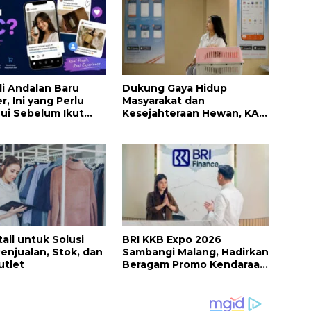
i Andalan Baru
Dukung Gaya Hidup
r, Ini yang Perlu
Masyarakat dan
ui Sebelum Ikut
Kesejahteraan Hewan, KAI
Logistik Layani Lebih dari
90 Ribu Hewan Peliharaan
pada Semester I 2026
ail untuk Solusi
BRI KKB Expo 2026
Penjualan, Stok, dan
Sambangi Malang, Hadirkan
utlet
Beragam Promo Kendaraan
dan Pembiayaan