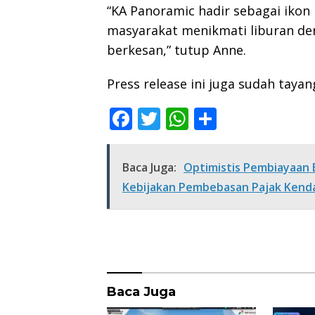
“KA Panoramic hadir sebagai ikon
masyarakat menikmati liburan de
berkesan,” tutup Anne.
Press release ini juga sudah tayan
F
T
W
S
ac
w
h
h
e
itt
at
ar
Baca Juga:
Optimistis Pembiayaan 
b
er
s
e
Kebijakan Pembebasan Pajak Kenda
o
A
o
p
k
p
Baca Juga