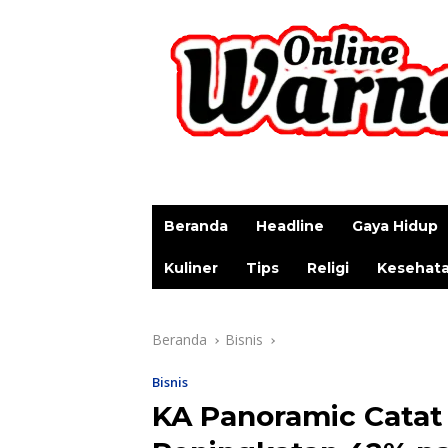
p
Beranda
Headline
Gaya Hidup
Kuliner
Tips
Religi
Kesehat
Beranda
Bisnis
Bisnis
KA Panoramic Catat