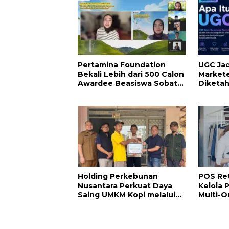
Pertamina Foundation
UGC Jad
Bekali Lebih dari 500 Calon
Markete
Awardee Beasiswa Sobat
Diketah
Bumi Hadapi Tahap
Tren Ini
Wawancara
Holding Perkebunan
POS Ret
Nusantara Perkuat Daya
Kelola 
Saing UMKM Kopi melalui
Multi-O
Program TJSL PTPN I