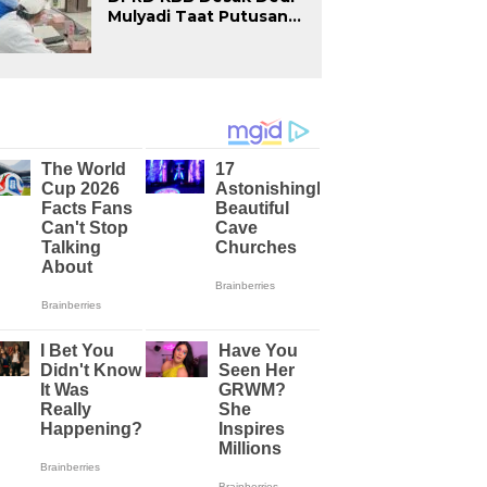
Mulyadi Taat Putusan
PTUN, Komisi IV Siap
Surati Gubernur Demi
Selamatkan Hak Buruh
UMSK 2026