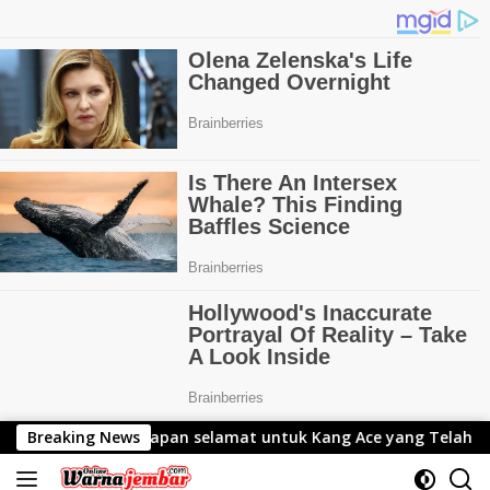
Langsung
amat untuk Kang Ace yang Telah Resmi Menjabat Gubernur Le
Breaking News
ke
konten