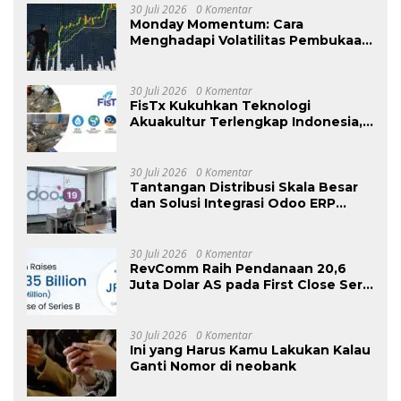
30 Juli 2026
0 Komentar
Monday Momentum: Cara
Menghadapi Volatilitas Pembukaan
Pasar dan Menjaga Disiplin Trading
30 Juli 2026
0 Komentar
FisTx Kukuhkan Teknologi
Akuakultur Terlengkap Indonesia,
Ekspansi ke Pasar Timur Tengah
30 Juli 2026
0 Komentar
Tantangan Distribusi Skala Besar
dan Solusi Integrasi Odoo ERP
Antar Retail
30 Juli 2026
0 Komentar
RevComm Raih Pendanaan 20,6
Juta Dolar AS pada First Close Seri
B, Total Pendanaan Capai 52,8 Juta
Dolar AS
30 Juli 2026
0 Komentar
Ini yang Harus Kamu Lakukan Kalau
Ganti Nomor di neobank