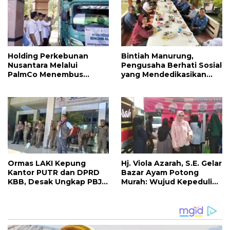
Holding Perkebunan
Bintiah Manurung,
Nusantara Melalui
Pengusaha Berhati Sosial
PalmCo Menembus
yang Mendedikasikan
Wilayah Terisolasi untuk
Hidupnya untuk Petani
Salurkan Bantuan di
dan Masyarakat
Sumut dan Aceh
Ormas LAKI Kepung
Hj. Viola Azarah, S.E. Gelar
Kantor PUTR dan DPRD
Bazar Ayam Potong
KBB, Desak Ungkap PBJ
Murah: Wujud Kepedulian
dan Proses Perizinan
untuk Warga Bandung
Barat