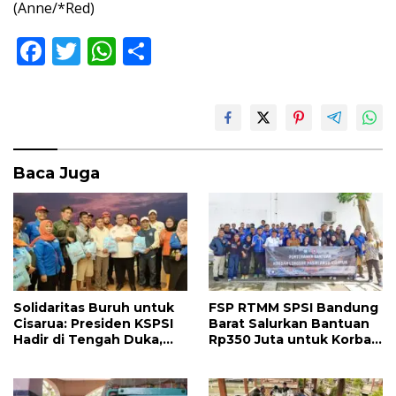
(Anne/*Red)
F
T
W
S
ac
w
h
h
e
itt
at
ar
b
er
s
e
o
A
Baca Juga
o
p
k
p
Solidaritas Buruh untuk
FSP RTMM SPSI Bandung
Cisarua: Presiden KSPSI
Barat Salurkan Bantuan
Hadir di Tengah Duka,
Rp350 Juta untuk Korban
KSPSI Bandung Barat
Longsor Pasirlangu
Bergerak Bantu Korban
Longsor