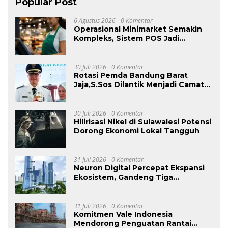
Popular Post
6 Agustus 2026
0 Komentar
Operasional Minimarket Semakin
Kompleks, Sistem POS Jadi
Andalan Kelola Transaksi dan Stok
30 Juli 2026
0 Komentar
Rotasi Pemda Bandung Barat
Jaja,S.Sos Dilantik Menjadi Camat
Kecamatan Cikalong Wetan.
30 Juli 2026
0 Komentar
Hilirisasi Nikel di Sulawalesi Potensi
Dorong Ekonomi Lokal Tangguh
31 Juli 2026
0 Komentar
Neuron Digital Percepat Ekspansi
Ekosistem, Gandeng Tiga
Pemimpin Industri untuk
Membangun Rantai Nilai
“Kecerdasan Ruang Bangunan”
31 Juli 2026
0 Komentar
yang Menyeluruh di Tiongkok
Komitmen Vale Indonesia
Mendorong Penguatan Rantai