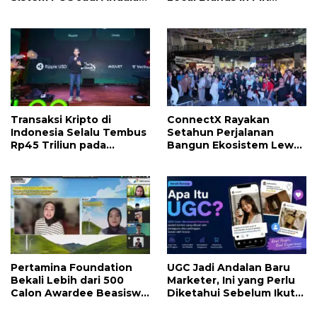
Kelola Transaksi dan Stok
Avenue
Transaksi Kripto di
ConnectX Rayakan
Indonesia Selalu Tembus
Setahun Perjalanan
Rp45 Triliun pada
Bangun Ekosistem Lewat
Agustus, Apa
Founder dan Builder
Penyebabnya?
Summit 2026
Pertamina Foundation
UGC Jadi Andalan Baru
Bekali Lebih dari 500
Marketer, Ini yang Perlu
Calon Awardee Beasiswa
Diketahui Sebelum Ikut
Sobat Bumi Hadapi
Tren Ini