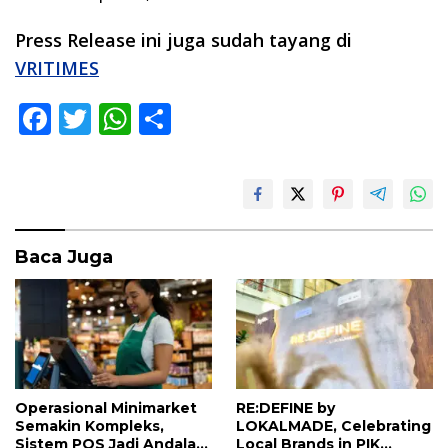
Press Release ini juga sudah tayang di
VRITIMES
F
T
W
S
ac
w
h
h
e
itt
at
ar
b
er
s
e
o
A
Baca Juga
o
p
k
p
Operasional Minimarket
RE:DEFINE by
Semakin Kompleks,
LOKALMADE, Celebrating
Sistem POS Jadi Andalan
Local Brands in PIK