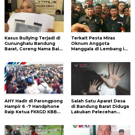
Kasus Bullying Terjadi di
Terkait Pesta Miras
Gununghalu Bandung
Oknum Anggota
Barat, Coreng Nama Baik
Manggala di Lembang ini
Keluarga
Menurut Away Ketua
DPC KBB
AHY Hadir di Parongpong
Salah Satu Aparat Desa
Hampir 6 -7 Handphone
di Bandung Barat Diduga
Raip Ketua FKKGD KBB
Lakukan Pelecehan
Berharap ada Respon
Seksual Terhadap Siswi
Ketua DPC KBB
SMK