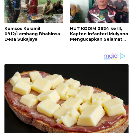
Komsos Koramil
HUT KODIM 0624 ke III,
0912/Lembang Bhabinsa
Kapten Infanteri Mulyono
Desa Sukajaya
Mengucapkan Selamat
dan Sukses,Semoga TNI
lebih Bisa Mengayomi
Rakyat