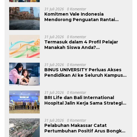
31 Juli 2026
0 Komentar
Komitmen Vale Indonesia
Mendorong Penguatan Rantai
Pasok Ekosistem Kendaraan Listrik
Nasional
31 Juli 2026
0 Komentar
Termasuk dalam 4 Profil Pelajar
Manakah Siswa Anda?
Mengungkap Perilaku Tersembunyi
Saat Ujian Melalui Data Digital
31 Juli 2026
0 Komentar
BINUS UNIVERSITY Perluas Akses
Pendidikan AI ke Seluruh Kampus
di Indonesia untuk Siapkan Talenta
Digital Masa Depan
31 Juli 2026
0 Komentar
BRI Life dan Bali International
Hospital Jalin Kerja Sama Strategis
Guna Perkuat Layanan dan
Mendorong Pertumbuhan Bisnis
31 Juli 2026
0 Komentar
Pelabuhan Makassar Catat
Pertumbuhan Positif Arus Bongkar
Muat pada Semester I – 2026