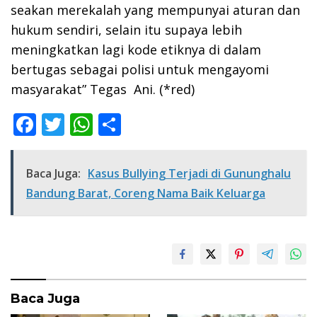
seakan merekalah yang mempunyai aturan dan
hukum sendiri, selain itu supaya lebih
meningkatkan lagi kode etiknya di dalam
bertugas sebagai polisi untuk mengayomi
masyarakat” Tegas Ani. (*red)
F
T
W
S
ac
w
h
h
e
itt
at
ar
Baca Juga:
Kasus Bullying Terjadi di Gununghalu
b
er
s
e
Bandung Barat, Coreng Nama Baik Keluarga
o
A
o
p
k
p
Baca Juga