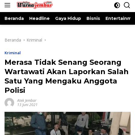
konten
Beranda
Headline
Gaya Hidup
Bisnis
Entertainme
Beranda
Kriminal
Kriminal
Merasa Tidak Senang Seorang
Wartawati Akan Laporkan Salah
Satu Yang Mengaku Anggota
Polisi
Atek Jembar
13 Juni 2021