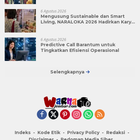
6 Agustus 2026
Mengusung Sustainable dan Smart
Living, NARALOKA 2026 Hadirkan Karya
Terbaik Mahasiswa BINUS @Malang
6 Agustus 2026
Predictive Call Barantum untuk
Tingkatkan Efisiensi Operasional
Selengkapnya
Indeks
Kode Etik
Privacy Policy
Redaksi
Disclaimer
Pedoman Media Siber