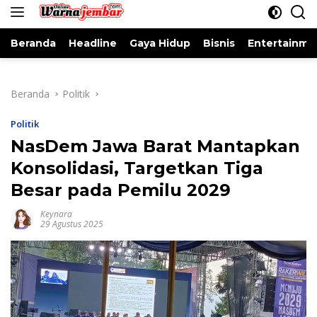
konten
Beranda
Headline
Gaya Hidup
Bisnis
Entertainme
Beranda
Politik
Politik
NasDem Jawa Barat Mantapkan
Konsolidasi, Targetkan Tiga
Besar pada Pemilu 2029
Keynara
29 Agustus 2025