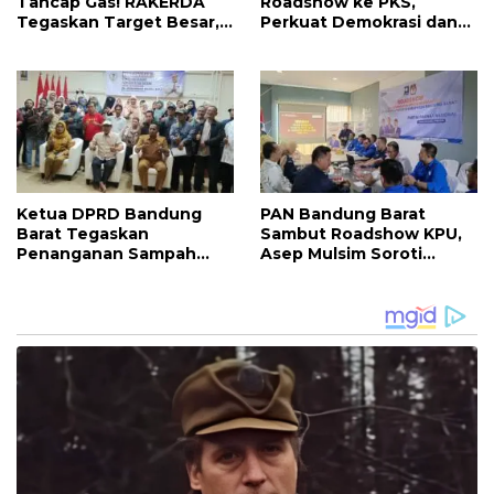
Tancap Gas! RAKERDA
Roadshow ke PKS,
Tegaskan Target Besar,
Perkuat Demokrasi dan
Perkuat Soliditas Kader
Matangkan Persiapan
dan Fokus Bantu Rakyat
Pemilu Mendatang
Ketua DPRD Bandung
PAN Bandung Barat
Barat Tegaskan
Sambut Roadshow KPU,
Penanganan Sampah
Asep Mulsim Soroti
Harus Dimulai dari
Strategi Dapil dan Target
Kesadaran Masyarakat
Pemilu 2029