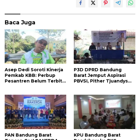
b
er
s
e
o
A
Baca Juga
o
p
k
p
Asep Dedi Soroti Kinerja
P3D DPRD Bandung
Pemkab KBB: Perbup
Barat Jemput Aspirasi
Pesantren Belum Terbit,
PBVSI, Pither Tjuandys
Reformasi Birokrasi
Siap Kawal
Jangan Terus Tertunda
Pembangunan Fasilitas
Voli hingga
Kesejahteraan Atlet
PAN Bandung Barat
KPU Bandung Barat