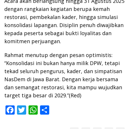
Acara akan berlangsung hingga 31 Agustus 2025
dengan rangkaian kegiatan berupa kemah
restorasi, pembekalan kader, hingga simulasi
konsolidasi lapangan. Disiplin penuh diwajibkan
kepada peserta sebagai bukti loyalitas dan
komitmen perjuangan.
Rahmat menutup dengan pesan optimistis:
“Konsolidasi ini bukan hanya milik DPW, tetapi
tekad seluruh pengurus, kader, dan simpatisan
NasDem di Jawa Barat. Dengan kerja bersama
dan semangat restorasi, kita mampu wujudkan
target tiga besar di 2029.”(Red)
F
T
W
S
ac
w
h
h
e
itt
at
ar