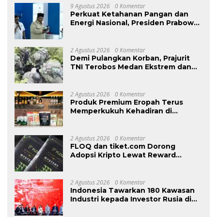
9 Agustus 2026
0 Komentar
Perkuat Ketahanan Pangan dan
Energi Nasional, Presiden Prabowo
Tinjau Hilirisasi Bioetanol PTPN I
(Persero), Subholding Perkebunan
Nusantara
2 Agustus 2026
0 Komentar
Demi Pulangkan Korban, Prajurit
TNI Terobos Medan Ekstrem dan
Hadapi Hujan Peluru OPM di
Yahukimo
2 Agustus 2026
0 Komentar
Produk Premium Eropah Terus
Memperkukuh Kehadiran di
Malaysia Melalui MIFB 2026 dan
Majlis Makan Malam B2B
2 Agustus 2026
0 Komentar
FLOQ dan tiket.com Dorong
Adopsi Kripto Lewat Reward
Perjalanan
2 Agustus 2026
0 Komentar
Indonesia Tawarkan 180 Kawasan
Industri kepada Investor Rusia di
INNOPROM 2026