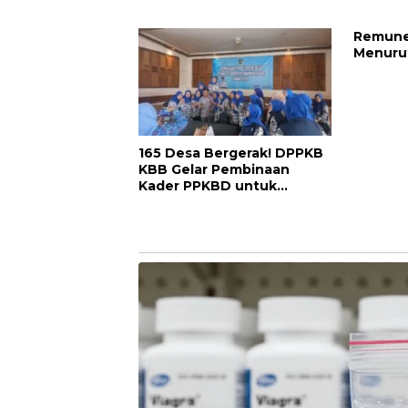
Alkes Jadi Sorotan Utama
Integras
& Garan
Remune
Transfo
Menurut
165 Desa Bergerak! DPPKB
KBB Gelar Pembinaan
Kader PPKBD untuk
Wujudkan Keluarga
Berkualitas