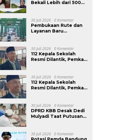
Bekali Lebih dari 500
Calon Awardee
Beasiswa Sobat Bumi
Hadapi Tahap
30 Juli 2026
0 Komentar
Wawancara
Pembukaan Rute dan
Layanan Baru
Dongkrak Arus Peti
Kemas Nasional
30 Juli 2026
0 Komentar
112 Kepala Sekolah
Resmi Dilantik, Pemkab
Bandung Barat
Percepat Akhiri Krisis
Kepemimpinan di
30 Juli 2026
0 Komentar
Sekolah
112 Kepala Sekolah
Resmi Dilantik, Pemkab
Bandung Barat
Percepat Akhiri Krisis
Kepemimpinan di
30 Juli 2026
0 Komentar
Sekolah
DPRD KBB Desak Dedi
Mulyadi Taat Putusan
PTUN, Komisi IV Siap
Surati Gubernur Demi
Selamatkan Hak Buruh
30 Juli 2026
0 Komentar
UMSK 2026
Rotasi Pemda Bandung