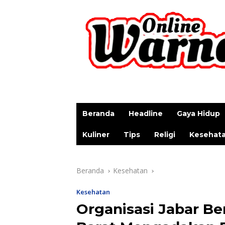
p
Beranda
Headline
Gaya Hidup
Kuliner
Tips
Religi
Kesehat
Beranda
Kesehatan
Kesehatan
Organisasi Jabar 