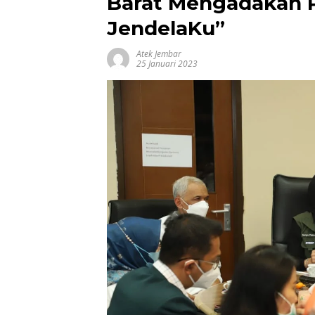
Barat Mengadakan 
JendelaKu”
Atek Jembar
25 Januari 2023