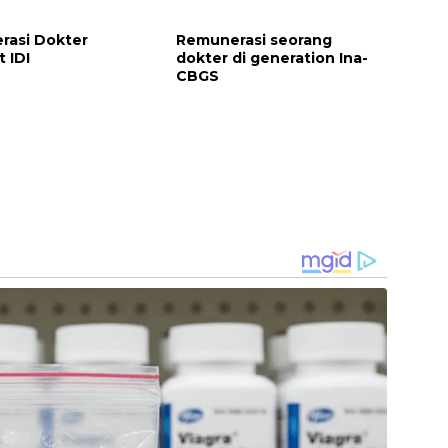
ikan AI Nutritionist
si 100% Cashback
rasi Dokter
Remunerasi seorang
rmasi
 IDI
dokter di generation Ina-
CBGS