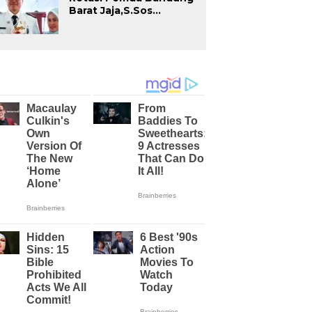
Barat Jaja,S.Sos
Dilantik Menjadi Camat
Kecamatan Cikalong
Wetan.