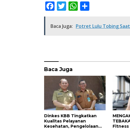
F
T
W
S
ac
w
h
h
e
itt
at
ar
Baca Juga:
Potret Lulu Tobing Saa
b
er
s
e
o
A
o
p
k
p
Baca Juga
Dinkes KBB Tingkatkan
MENGAK
Kualitas Pelayanan
TEBAKA
Kesehatan, Pengelolaan
Fitness