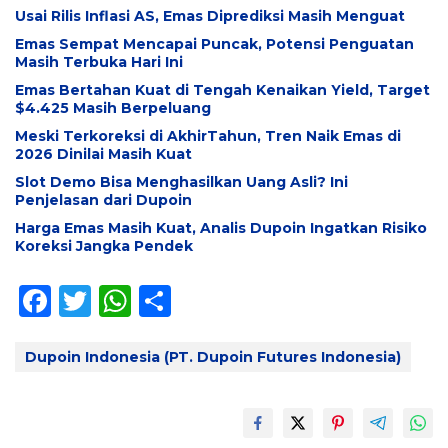
Usai Rilis Inflasi AS, Emas Diprediksi Masih Menguat
Emas Sempat Mencapai Puncak, Potensi Penguatan
Masih Terbuka Hari Ini
Emas Bertahan Kuat di Tengah Kenaikan Yield, Target
$4.425 Masih Berpeluang
Meski Terkoreksi di AkhirTahun, Tren Naik Emas di
2026 Dinilai Masih Kuat
Slot Demo Bisa Menghasilkan Uang Asli? Ini
Penjelasan dari Dupoin
Harga Emas Masih Kuat, Analis Dupoin Ingatkan Risiko
Koreksi Jangka Pendek
F
T
W
S
ac
w
h
h
e
itt
at
ar
Dupoin Indonesia (PT. Dupoin Futures Indonesia)
b
er
s
e
o
A