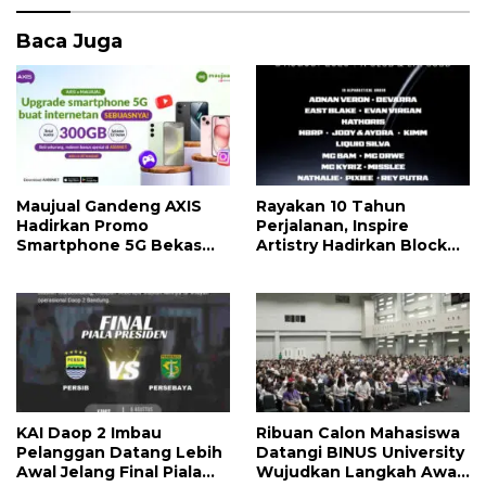
o
p
k
p
Baca Juga
Maujual Gandeng AXIS
Rayakan 10 Tahun
Hadirkan Promo
Perjalanan, Inspire
Smartphone 5G Bekas
Artistry Hadirkan Block
dengan Bonus Kuota
Party Terbesar di Jakarta
KAI Daop 2 Imbau
Ribuan Calon Mahasiswa
Pelanggan Datang Lebih
Datangi BINUS University
Awal Jelang Final Piala
Wujudkan Langkah Awal