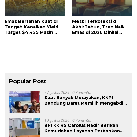
Emas Bertahan Kuat di
Meski Terkoreksi di
Tengah Kenaikan Yield,
AkhirTahun, Tren Naik
Target $4.425 Masih
Emas di 2026 Dinilai
Berpeluang
Masih Kuat
Popular Post
7 Agustus 2026
0 Komentar
Saat Banyak Merayakan, KNPI
Bandung Barat Memilih Mengabdi:
Harlah ke-53 Dihadiri Aksi Nyata
untuk Lansia, Disabilitas, dan
Warga Kurang Mampu
1 Agustus 2026
0 Komentar
BRI KK RS Carolus Hadir Berikan
Kemudahan Layanan Perbankan
bagi Civitas Rumah Sakit dan