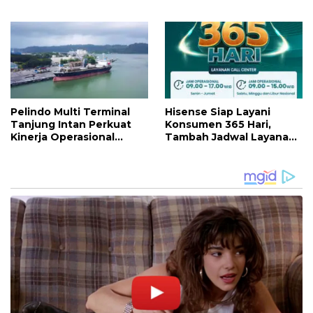
Presiden 2026
Menuju Karier Global
Pelindo Multi Terminal
Hisense Siap Layani
Tanjung Intan Perkuat
Konsumen 365 Hari,
Kinerja Operasional
Tambah Jadwal Layanan
Pelabuhan
Call Center Hisense Care