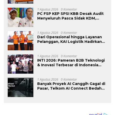
Masyarakat
1 Agustus 2026
0 Komentar
PC FSP KEP SPSI KBB Desak Audit
Menyeluruh Pasca Sidak KDM,
Jangan Ada Perusahaan Kebal dari
Penegakan Hukum
Ketenagakerjaan”
1 Agustus 2026
0 Komentar
Dari Operasional hingga Layanan
Pelanggan, KAI Logistik Hadirkan
Logistik yang Lebih Ramah
Lingkungan
1 Agustus 2026
0 Komentar
INTI 2026: Pameran B2B Teknologi
& Inovasi Terbesar di Indonesia
Kembali Hadir Agustus Ini di Jakarta
International Expo
1 Agustus 2026
0 Komentar
Banyak Proyek AI Canggih Gagal di
Pasar, Telkom AI Connect Bedah
Strategi Go-To-Market dan
Monetisasi Bersama CEO Nortis AI