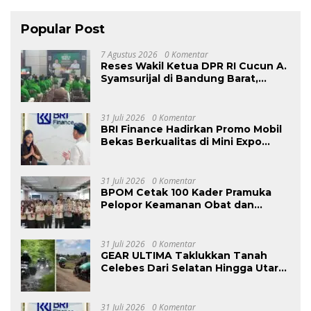
Popular Post
7 Agustus 2026
0 Komentar
Reses Wakil Ketua DPR RI Cucun A.
Syamsurijal di Bandung Barat,
Tegaskan PKB Hadir Setiap Saat
dan Targetkan 1.000 Program
Bedah Rumah
31 Juli 2026
0 Komentar
BRI Finance Hadirkan Promo Mobil
Bekas Berkualitas di Mini Expo
OLXMobbi Medan
31 Juli 2026
0 Komentar
BPOM Cetak 100 Kader Pramuka
Pelopor Keamanan Obat dan
Makanan
31 Juli 2026
0 Komentar
GEAR ULTIMA Taklukkan Tanah
Celebes Dari Selatan Hingga Utara
Sejauh 2740 KM
31 Juli 2026
0 Komentar