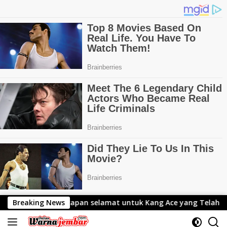
Langsung
mat untuk Kang Ace yang Telah Resmi Menjabat Gubernur Le
Breaking News
ke
konten