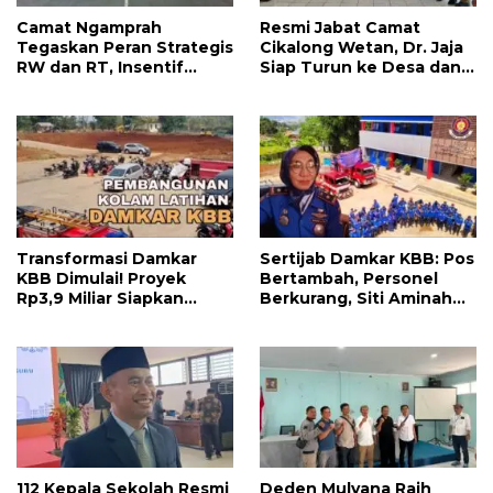
Camat Ngamprah
Resmi Jabat Camat
Tegaskan Peran Strategis
Cikalong Wetan, Dr. Jaja
RW dan RT, Insentif
Siap Turun ke Desa dan
APBD Triwulan II Jadi
Bangun Kolaborasi Demi
Penyemangat
Bandung Barat yang
Pengabdian
Lebih Maju
Transformasi Damkar
Sertijab Damkar KBB: Pos
KBB Dimulai! Proyek
Bertambah, Personel
Rp3,9 Miliar Siapkan
Berkurang, Siti Aminah
Markas dan Pusat
Soroti Beratnya Tugas
Pelatihan Modern
Pemadam di Musim
Kemarau
112 Kepala Sekolah Resmi
Deden Mulyana Raih