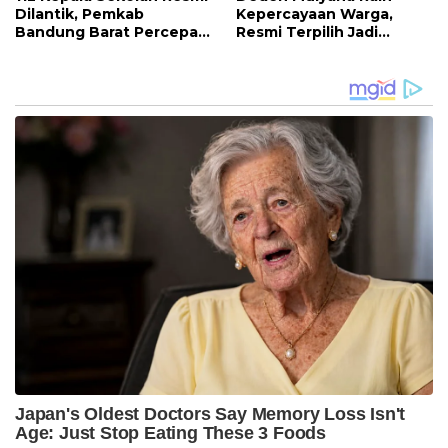
Dilantik, Pemkab
Kepercayaan Warga,
Bandung Barat Percepat
Resmi Terpilih Jadi
Akhiri Krisis
Anggota BPD Desa
Kepemimpinan di
Ciburuy Periode 2026–
Sekolah
2034