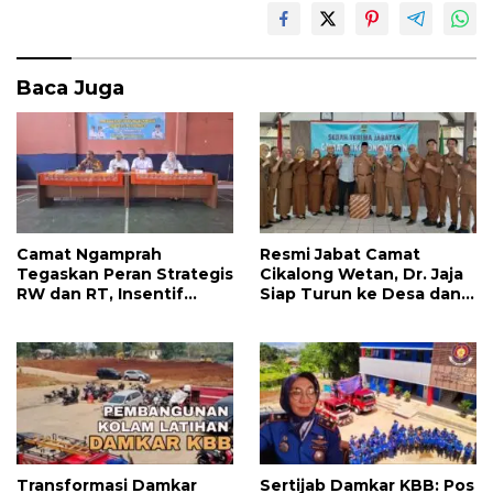
Baca Juga
Camat Ngamprah
Resmi Jabat Camat
Tegaskan Peran Strategis
Cikalong Wetan, Dr. Jaja
RW dan RT, Insentif
Siap Turun ke Desa dan
APBD Triwulan II Jadi
Bangun Kolaborasi Demi
Penyemangat
Bandung Barat yang
Pengabdian
Lebih Maju
Transformasi Damkar
Sertijab Damkar KBB: Pos