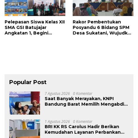
Pelepasan Siswa Kelas XII
Rakor Pembentukan
SMA GSI Batujajar
Posyandu 6 Bidang SPM
Angkatan 1, Begini
Desa Sukatani, Wujudkan
Menurut Drs Jaka
Kesehatan Masyarakat
Supriatna Kepsek
yang Optimal
Popular Post
7 Agustus 2026
0 Komentar
Saat Banyak Merayakan, KNPI
Bandung Barat Memilih Mengabdi:
Harlah ke-53 Dihadiri Aksi Nyata
untuk Lansia, Disabilitas, dan
Warga Kurang Mampu
1 Agustus 2026
0 Komentar
BRI KK RS Carolus Hadir Berikan
Kemudahan Layanan Perbankan
bagi Civitas Rumah Sakit dan