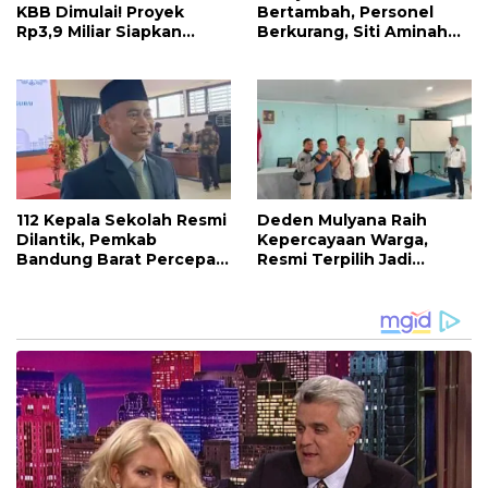
KBB Dimulai! Proyek
Bertambah, Personel
Rp3,9 Miliar Siapkan
Berkurang, Siti Aminah
Markas dan Pusat
Soroti Beratnya Tugas
Pelatihan Modern
Pemadam di Musim
Kemarau
112 Kepala Sekolah Resmi
Deden Mulyana Raih
Dilantik, Pemkab
Kepercayaan Warga,
Bandung Barat Percepat
Resmi Terpilih Jadi
Akhiri Krisis
Anggota BPD Desa
Kepemimpinan di
Ciburuy Periode 2026–
Sekolah
2034