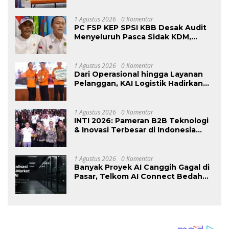
Masyarakat
1 Agustus 2026
0 Komentar
PC FSP KEP SPSI KBB Desak Audit
Menyeluruh Pasca Sidak KDM,
Jangan Ada Perusahaan Kebal dari
Penegakan Hukum
Ketenagakerjaan”
1 Agustus 2026
0 Komentar
Dari Operasional hingga Layanan
Pelanggan, KAI Logistik Hadirkan
Logistik yang Lebih Ramah
Lingkungan
1 Agustus 2026
0 Komentar
INTI 2026: Pameran B2B Teknologi
& Inovasi Terbesar di Indonesia
Kembali Hadir Agustus Ini di Jakarta
International Expo
1 Agustus 2026
0 Komentar
Banyak Proyek AI Canggih Gagal di
Pasar, Telkom AI Connect Bedah
Strategi Go-To-Market dan
Monetisasi Bersama CEO Nortis AI