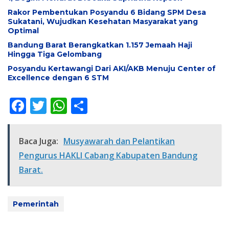
Rakor Pembentukan Posyandu 6 Bidang SPM Desa
Sukatani, Wujudkan Kesehatan Masyarakat yang
Optimal
Bandung Barat Berangkatkan 1.157 Jemaah Haji
Hingga Tiga Gelombang
Posyandu Kertawangi Dari AKI/AKB Menuju Center of
Excellence dengan 6 STM
F
T
W
S
ac
w
h
h
e
itt
at
ar
Baca Juga:
Musyawarah dan Pelantikan
b
er
s
e
Pengurus HAKLI Cabang Kabupaten Bandung
o
A
Barat.
o
p
k
p
Pemerintah