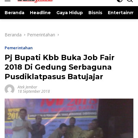
Beranda
Headline
Gaya Hidup
Bisnis
Entertainme
Beranda
Pemerintahan
Pemerintahan
Pj Bupati Kbb Buka Job Fair
2018 Di Gedung Serbaguna
Pusdiklatpasus Batujajar
Atek Jembar
18 September 2018