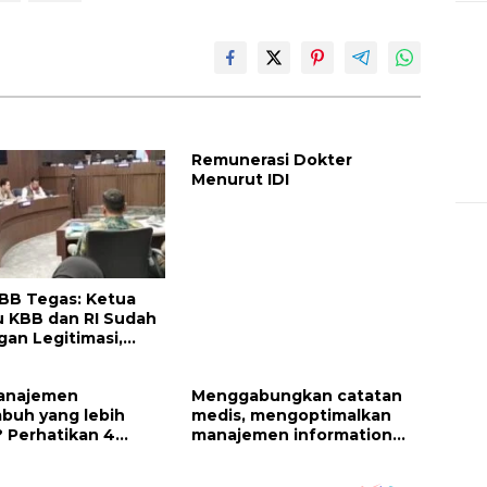
Remunerasi Dokter
Menurut IDI
BB Tegas: Ketua
 KBB dan RI Sudah
gan Legitimasi,
rus Bertindak!
manajemen
Menggabungkan catatan
buh yang lebih
medis, mengoptimalkan
? Perhatikan 4
manajemen information
i!
pasien