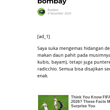
bombay
Ruddien
8 November 2024
[ad_1]
Saya suka mengemas hidangan den
makan daun pahit pada musimnya,
kubis, bayam), tetapi juga punterel
radicchio. Semua bisa disajikan s
enak.