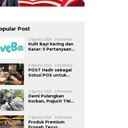
opular Post
3 Agustus 2026
0 Komentar
Kulit Bayi Kering dan
Kasar: 5 Pertanyaan
yang Sering
Ditanyakan Orang Tua
9 Agustus 2026
0 Komentar
POST Hadir sebagai
Solusi POS untuk
Operasional Restoran
2 Agustus 2026
0 Komentar
Demi Pulangkan
Korban, Prajurit TNI
Terobos Medan
Ekstrem dan Hadapi
Hujan Peluru OPM di
2 Agustus 2026
0 Komentar
Yahukimo
Produk Premium
Eropah Terus