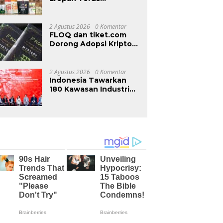
Memperkukuh
Kehadiran di Malaysia
Melalui MIFB 2026 dan
2 Agustus 2026
0 Komentar
Majlis Makan Malam
FLOQ dan tiket.com
B2B
Dorong Adopsi Kripto
Lewat Reward
Perjalanan
2 Agustus 2026
0 Komentar
Indonesia Tawarkan
180 Kawasan Industri
kepada Investor Rusia
di INNOPROM 2026