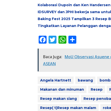
Kolaborasi Dupoin dan Ken Handersen
IDSURVEY dan JPHI bekerja sama untu
Baking Fest 2025 Tampilkan 3 Resep Bi
Tingkatkan Layanan Pelanggan deng
F
T
W
S
ac
w
h
h
e
itt
at
ar
Baca Juga:
MoU Observasi Asuene 
b
er
s
e
ASEAN
o
A
o
p
Angela Hartnett
bawang
bomb
k
p
Makanan dan minuman
Resep
Resep makan siang
Resep penoba
Resep( t)Resep makan malam
rok