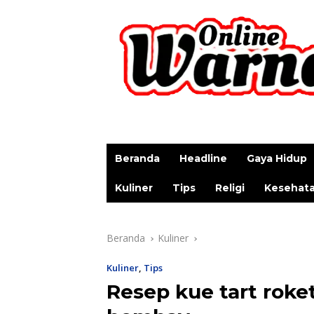
p
Beranda
Headline
Gaya Hidup
Kuliner
Tips
Religi
Kesehat
Beranda
Kuliner
Kuliner
,
Tips
Resep kue tart roke