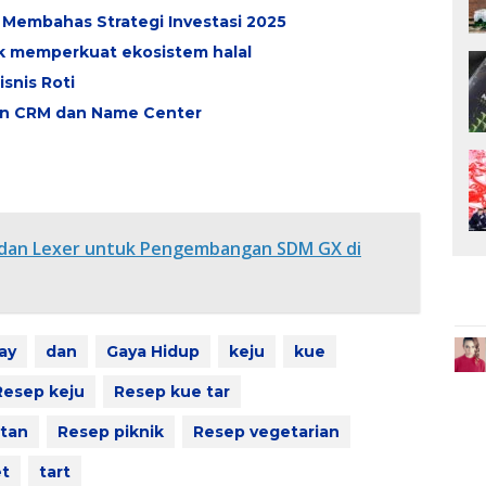
 Membahas Strategi Investasi 2025
k memperkuat ekosistem halal
snis Roti
an CRM dan Name Center
dan Lexer untuk Pengembangan SDM GX di
ay
dan
Gaya Hidup
keju
kue
Resep keju
Resep kue tar
tan
Resep piknik
Resep vegetarian
et
tart