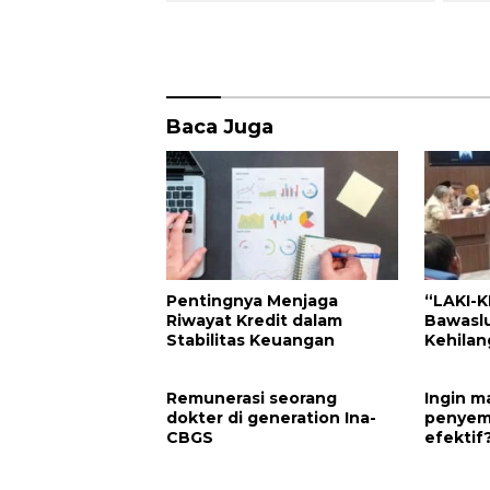
Baca Juga
Pentingnya Menjaga
“LAKI-K
Riwayat Kredit dalam
Bawaslu
Stabilitas Keuangan
Kehilan
DKPP Ha
Remunerasi seorang
Ingin 
dokter di generation Ina-
penyem
CBGS
efektif
aspek in