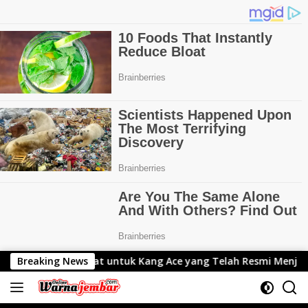
Langsung
k Kang Ace yang Telah Resmi Menjabat Gubernur Lemhanas
Breaking News
ke
konten