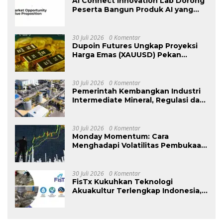
AI Connect Innovation Lab Dorong
Peserta Bangun Produk AI yang
Relevan dengan Kebutuhan Pasar
30 Juli 2026
0 Komentar
Dupoin Futures Ungkap Proyeksi
Harga Emas (XAUUSD) Pekan
Depan, Bearish Masih Jadi Skenario
Utama
30 Juli 2026
0 Komentar
Pemerintah Kembangkan Industri
Intermediate Mineral, Regulasi dan
Insentif jadi Tantangan.
30 Juli 2026
0 Komentar
Monday Momentum: Cara
Menghadapi Volatilitas Pembukaan
Pasar dan Menjaga Disiplin Trading
30 Juli 2026
0 Komentar
FisTx Kukuhkan Teknologi
Akuakultur Terlengkap Indonesia,
Ekspansi ke Pasar Timur Tengah