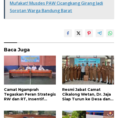
b
er
s
e
Mufakat! Musdes PAW Cicangkang Girang Jadi
o
A
Sorotan Warga Bandung Barat
o
p
k
p
Baca Juga
Camat Ngamprah
Resmi Jabat Camat
Tegaskan Peran Strategis
Cikalong Wetan, Dr. Jaja
RW dan RT, Insentif
Siap Turun ke Desa dan
APBD Triwulan II Jadi
Bangun Kolaborasi Demi
Penyemangat
Bandung Barat yang
Pengabdian
Lebih Maju