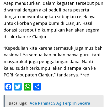
Asep menuturkan, dalam kegiatan tersebut pun
diwarnai dengan aksi peduli para peserta
dengan menyumbangkan sebagian rejekinya
untuk korban gempa bumi di Cianjur. Hasil
donasi tersebut dikumpulkan kan akan segera
disalurkan ke Cianjur.
“Kepedulian kita karena termasuk juga musibah
nasional. Ya semua kan bukan hanya guru, tapi
masyarakat juga penggalangan dana. Nanti
kalau sudah terkumpul akan disampaikan ke
PGRI Kabupaten Cianjur,” tandasnya. *red
F
T
W
S
ac
w
h
h
e
itt
at
ar
Baca Juga:
Ade Rahmat,S.Ag Terpilih Secara