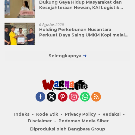
Dukung Gaya Hidup Masyarakat dan
Kesejahteraan Hewan, KAI Logistik
Layani Lebih dari 90 Ribu Hewan
Peliharaan pada Semester I 2026
6 Agustus 2026
Holding Perkebunan Nusantara
Perkuat Daya Saing UMKM Kopi melalui
Program TJSL PTPN I
Selengkapnya
Indeks
Kode Etik
Privacy Policy
Redaksi
Disclaimer
Pedoman Media Siber
Diproduksi oleh Bangbara Group