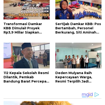
Transformasi Damkar
Sertijab Damkar KBB: Pos
KBB Dimulai! Proyek
Bertambah, Personel
Rp3,9 Miliar Siapkan
Berkurang, Siti Aminah
Markas dan Pusat
Soroti Beratnya Tugas
Pelatihan Modern
Pemadam di Musim
Kemarau
112 Kepala Sekolah Resmi
Deden Mulyana Raih
Dilantik, Pemkab
Kepercayaan Warga,
Bandung Barat Percepat
Resmi Terpilih Jadi
Akhiri Krisis
Anggota BPD Desa
Kepemimpinan di
Ciburuy Periode 2026–
Sekolah
2034