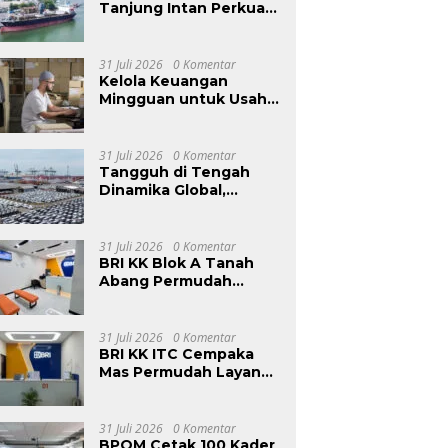
Tanjung Intan Perkuat
Kinerja Operasional
Pelabuhan
31 Juli 2026
0 Komentar
Kelola Keuangan
Mingguan untuk Usaha
Rumahan agar Arus Kas
Tetap Sehat
31 Juli 2026
0 Komentar
Tangguh di Tengah
Dinamika Global,
Integrated Auto
Solutions Mendorong
Pertumbuhan
31 Juli 2026
0 Komentar
Berkelanjutan pada
BRI KK Blok A Tanah
Kinerja Keuangan IPCC
Abang Permudah
Semester I 2026
Akses Perbankan di
Pusat Grosir
31 Juli 2026
0 Komentar
BRI KK ITC Cempaka
Mas Permudah Layanan
Perbankan bagi Tenant
dan Masyarakat
31 Juli 2026
0 Komentar
BPOM Cetak 100 Kader