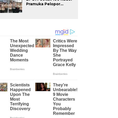
Pramuka Pelopor
Keamanan Obat dan
Makanan