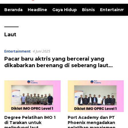
Beranda
Headline
Gaya Hidup
Bisnis
Entertainme
Laut
Entertainment
4 Juni 2025
Pacar baru aktris yang bercerai yang
dikabarkan berenang di seberang laut
untuknya
Degree Pelatihan IMO 1
Port Academy dan PT
di Tarakan untuk
Phoenix mengadakan
melindungi laut
pelatihan manajemen