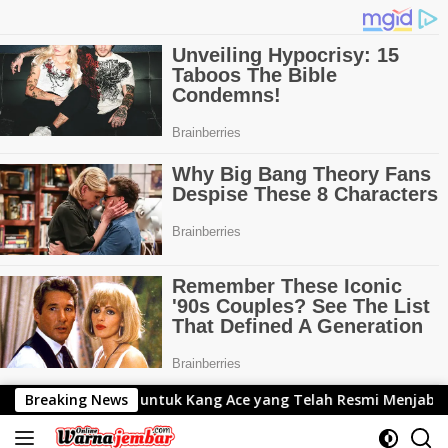
Langsung
n selamat untuk Kang Ace yang Telah Resmi Menjabat Gubern
Breaking News
ke
konten