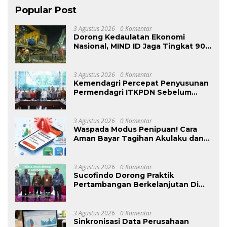
Popular Post
3 Agustus 2026
0 Komentar
Dorong Kedaulatan Ekonomi
Nasional, MIND ID Jaga Tingkat 90%
Pemasok Lokal
3 Agustus 2026
0 Komentar
Kemendagri Percepat Penyusunan
Permendagri ITKPDN Sebelum
Oktober 2026
3 Agustus 2026
0 Komentar
Waspada Modus Penipuan! Cara
Aman Bayar Tagihan Akulaku dan
Akulaku PayLater via Virtual
Account
3 Agustus 2026
0 Komentar
Sucofindo Dorong Praktik
Pertambangan Berkelanjutan Di
Sektor Batubara
3 Agustus 2026
0 Komentar
Sinkronisasi Data Perusahaan